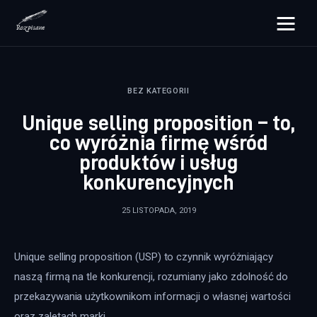
rozpisane.pl
BEZ KATEGORII
Lifestyle
Unique selling proposition – to,
Zdrowie
co wyróżnia firmę wśród
produktów i usług
Uroda
konkurencyjnych
Dom i ogród
25 LISTOPADA, 2019
Więcej
Unique selling proposition (USP) to czynnik wyróżniający 
naszą firmą na tle konkurencji, rozumiany jako zdolność do 
przekazywania użytkownikom informacji o własnej wartości 
oraz zaletach marki.