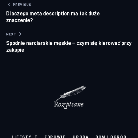
Nawigacja wpisu
PREVIOUS
Dlaczego meta description ma tak duże
znaczenie?
NEXT
Spodnie narciarskie męskie – czym się kierować przy
zakupie
LIFESTYLE
ZDROWIE
URODA
DOM I OGRÓD