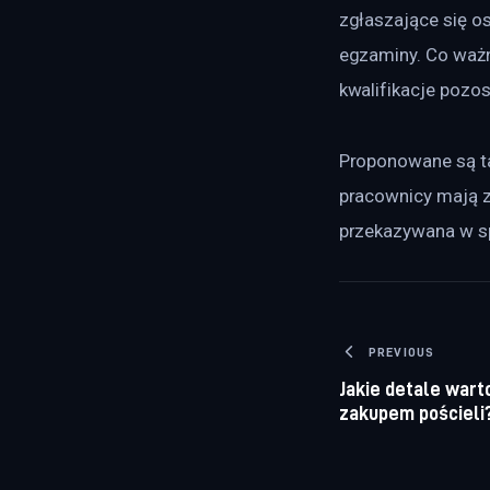
zgłaszające się o
egzaminy. Co ważn
kwalifikacje pozos
Proponowane są t
pracownicy mają z
przekazywana w s
Nawigacj
PREVIOUS
Jakie detale wart
zakupem pościeli