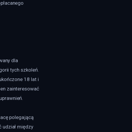
opłacanego 
wany dla 
orii tych szkoleń. 
kończone 18 lat i 
ien zainteresować 
uprawnień.
racę polegającą 
 udział między 