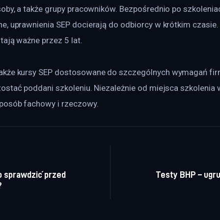
soby, a także grupy pracowników. Bezpośrednio po szkolenia
e, uprawnienia SEP docierają do odbiorcy w krótkim czasie.
tają ważne przez 5 lat.
akże kursy SEP dostosowane do szczególnych wymagań firm
ostać poddani szkoleniu. Niezależnie od miejsca szkolenia w
posób fachowy i rzeczowy.
a wpisu
o sprawdzić przed
Testy BHP – ugru
?