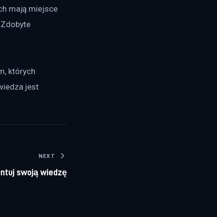
ch mają miejsce 
 Zdobyte 
, których 
iedza jest 
NEXT
ntuj swoją wiedzę