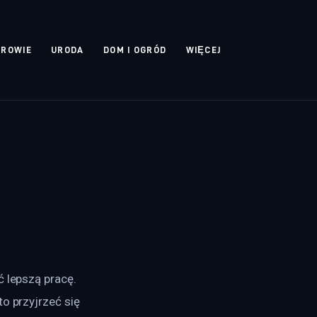
DROWIE
URODA
DOM I OGRÓD
WIĘCEJ
 lepszą pracę. 
o przyjrzeć się 