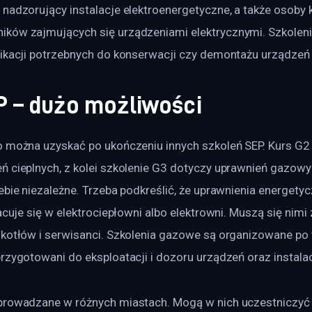
nadzorujący instalacje elektroenergetyczne, a także osoby k
ków zajmujących się urządzeniami elektrycznymi. Szkoleni
fikacji potrzebnych do konserwacji czy demontażu urządzeń 
P – dużo możliwości
o można uzyskać po ukończeniu innych szkoleń SEP. Kurs G2 
ń cieplnych, z kolei szkolenie G3 dotyczy uprawnień gazowy
ebie niezależne. Trzeba podkreślić, że uprawnienia energety
racuje się w elektrociepłowni albo elektrowni. Muszą się nimi
kotłów i serwisanci. Szkolenia gazowe są organizowane po t
rzygotowani do eksploatacji i dozoru urządzeń oraz instala
prowadzane w różnych miastach. Mogą w nich uczestniczyć