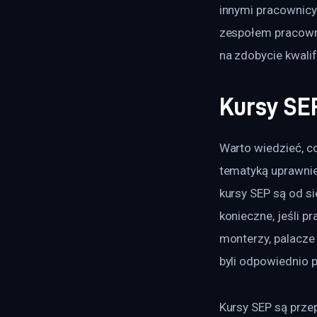
innymi pracownicy 
zespołem pracowni
na zdobycie kwali
Kursy SE
Warto wiedzieć, c
tematyką uprawnie
kursy SEP są od si
konieczne, jeśli p
monterzy, palacze 
byli odpowiednio p
Kursy SEP są prze