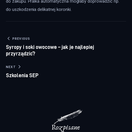
do zakupu. Pralka automatyczna mogłaby doprowadzić np. 
do uszkodzenia delikatnej koronki.
Nawigacja wpisu
PREVIOUS
Syropy i soki owocowe – jak je najlepiej
przyrządzić?
NEXT
Szkolenia SEP