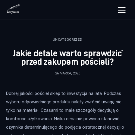
rozpisane.pl
UNCATEGORIZED
Lifestyle
Jakie detale warto sprawdzić
Zdrowie
przed zakupem pościeli?
Uroda
26 MARCA, 2020
Dom i ogród
Dobrej jakości pościel sklep to inwestycja na lata. Podczas 
Więcej
wyboru odpowiedniego produktu należy zwrócić uwagę nie 
tylko na materiał. Czasami to małe szczegóły decydują o 
komforcie użytkowania. Niska cena nie powinna stanowić 
czynnika determinującego do podjęcia ostatecznej decyzji o 