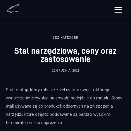
rozpisane.pl
BEZ KATEGORII
Lifestyle
Stal narzędziowa, ceny oraz
Zdrowie
zastosowanie
Uroda
22 GRUDNIA, 2021
Dom i ogród
Stal to stop, który robi się z żelaza oraz węgla, którego 
Więcej
wynalezienie zrewolucjonizowało podejście do metalu. Stopy 
stali używane są do produkcji odpornych na zniszczenia 
narzędzi, które często poddawane są bardzo wysokim 
temperaturom lub naprężeniu.