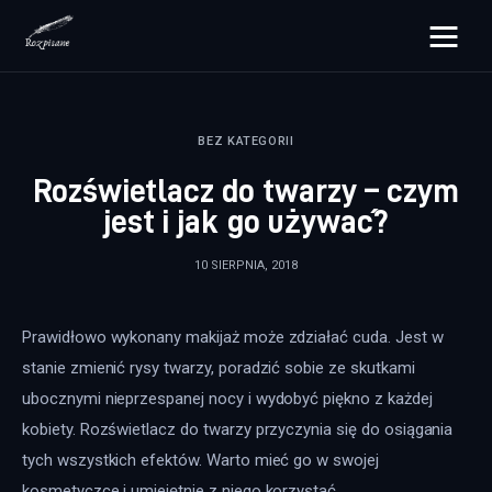
rozpisane.pl
BEZ KATEGORII
Lifestyle
Rozświetlacz do twarzy – czym
Zdrowie
jest i jak go używać?
Uroda
10 SIERPNIA, 2018
Dom i ogród
Prawidłowo wykonany makijaż może zdziałać cuda. Jest w 
Więcej
stanie zmienić rysy twarzy, poradzić sobie ze skutkami 
ubocznymi nieprzespanej nocy i wydobyć piękno z każdej 
kobiety. Rozświetlacz do twarzy przyczynia się do osiągania 
tych wszystkich efektów. Warto mieć go w swojej 
kosmetyczce i umiejętnie z niego korzystać.