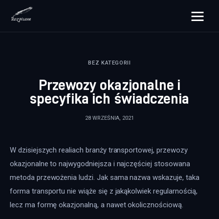
rozpisane.pl
BEZ KATEGORII
Lifestyle
Przewozy okazjonalne i
Zdrowie
specyfika ich świadczenia
Uroda
28 WRZEŚNIA, 2021
Dom i ogród
W dzisiejszych realiach branży transportowej, przewozy 
Więcej
okazjonalne to najwygodniejsza i najczęściej stosowana 
metoda przewożenia ludzi. Jak sama nazwa wskazuje, taka 
forma transportu nie wiąże się z jakąkolwiek regularnością, 
lecz ma formę okazjonalną, a nawet okolicznościową.