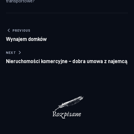
transportowe?
Nawigacja wpisu
PREVIOUS
Wynajem domków
NEXT
Nieruchomości komercyjne – dobra umowa z najemcą