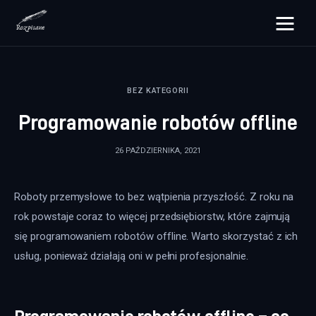
rozpisane.pl
BEZ KATEGORII
Lifestyle
Programowanie robotów offline
Zdrowie
26 PAŹDZIERNIKA, 2021
Uroda
Roboty przemysłowe to bez wątpienia przyszłość. Z roku na 
Dom i ogród
rok powstaje coraz to więcej przedsiębiorstw, które zajmują 
Więcej
się programowaniem robotów offline. Warto skorzystać z ich 
usług, ponieważ działają oni w pełni profesjonalnie.