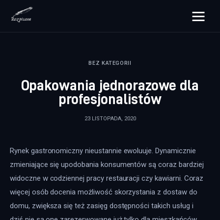
rozpisane.pl
BEZ KATEGORII
Lifestyle
Opakowania jednorazowe dla
Zdrowie
profesjonalistów
Uroda
23 LISTOPADA, 2020
Dom i ogród
Rynek gastronomiczny nieustannie ewoluuje. Dynamicznie 
Więcej
zmieniające się upodobania konsumentów są coraz bardziej 
widoczne w codziennej pracy restauracji czy kawiarni. Coraz 
więcej osób docenia możliwość skorzystania z dostaw do 
domu, zwiększa się też zasięg dostępności takich usług i 
dziś nie są one zarezerwowane już tylko dla mieszkańców 