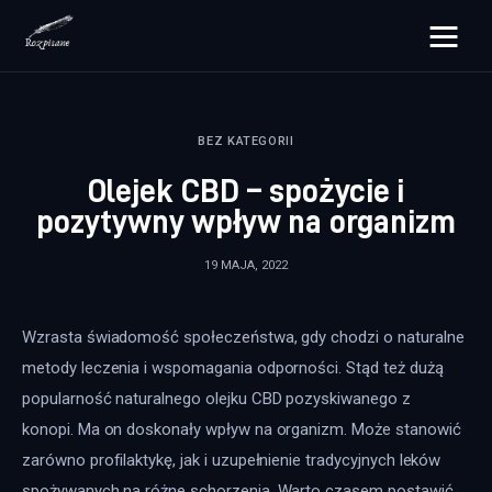
rozpisane.pl
BEZ KATEGORII
Lifestyle
Olejek CBD – spożycie i
Zdrowie
pozytywny wpływ na organizm
Uroda
19 MAJA, 2022
Dom i ogród
Wzrasta świadomość społeczeństwa, gdy chodzi o naturalne 
Więcej
metody leczenia i wspomagania odporności. Stąd też dużą 
popularność naturalnego olejku CBD pozyskiwanego z 
konopi. Ma on doskonały wpływ na organizm. Może stanowić 
zarówno profilaktykę, jak i uzupełnienie tradycyjnych leków 
spożywanych na różne schorzenia. Warto czasem postawić 