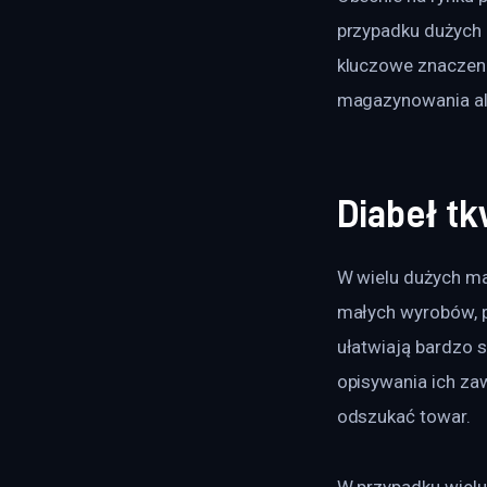
przypadku dużych
kluczowe znaczeni
magazynowania ale
Diabeł t
W wielu dużych m
małych wyrobów, 
ułatwiają bardzo 
opisywania ich za
odszukać towar.
W przypadku wiel