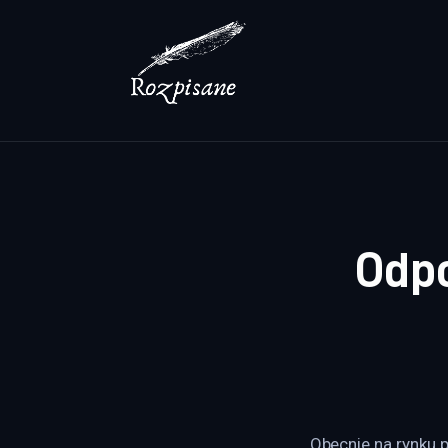
Lifestyle
Zdrowie
Uroda
Dom i ogród
Więcej
Odp
Obecnie na rynku p