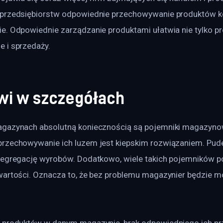
 przedsiębiorstw odpowiednie przechowywanie produktów 
e. Odpowiednie zarządzanie produktami ułatwia nie tylko pr
 i sprzedaży.
kwi w szczegółach
agazynach absolutną koniecznością są pojemniki magazyno
przechowywanie ich luzem jest kiepskim rozwiązaniem. Pu
segregację wyrobów. Dodatkowo, wiele takich pojemników p
wartości. Oznacza to, że bez problemu magazynier będzie m
u produktów w danym magazynie, brak odpowiedniego ich p