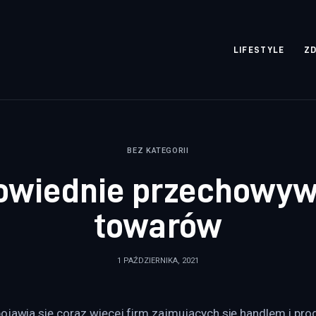
rozpisane.pl
LIFESTYLE
Z
BEZ KATEGORII
owiednie przechowyw
towarów
1 PAŹDZIERNIKA, 2021
ojawia się coraz więcej firm zajmujących się handlem i pro