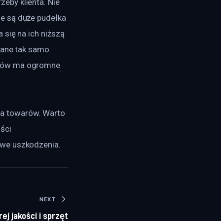
by klienta. Nie 
e są duże pudełka 
się na ich niższą 
nane tak samo 
arów ma ogromne 
a towarów. Warto 
ści 
iwe uszkodzenia.
NEXT
ej jakości i sprzęt