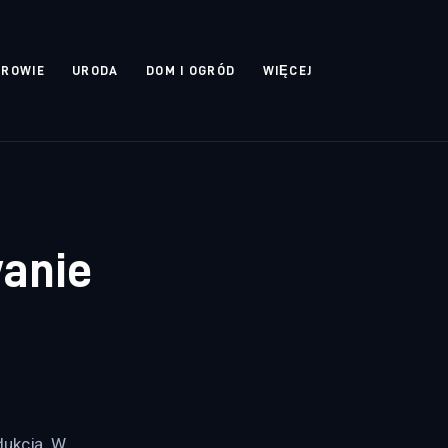
DROWIE
URODA
DOM I OGRÓD
WIĘCEJ
anie
dukcją. W 