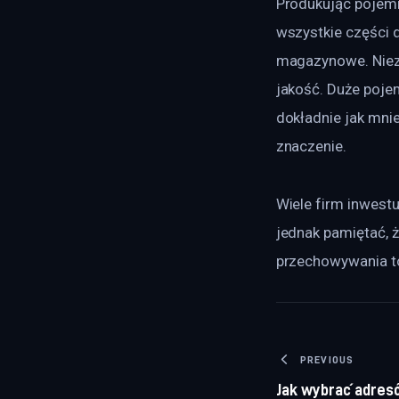
Produkując pojemn
wszystkie części 
magazynowe. Niezmi
jakość. Duże pojem
dokładnie jak mn
znaczenie.
Wiele firm inwestu
jednak pamiętać, 
przechowywania to
Nawigacj
PREVIOUS
Jak wybrać adres