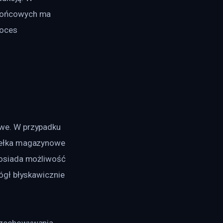
końcowych ma 
oces 
we. W przypadku 
dełka magazynowe 
osiada możliwość 
ógł błyskawicznie 
rzechowywania 