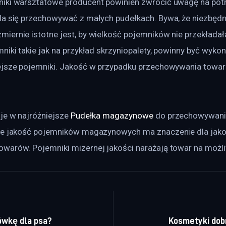
iki warsztatowe producent powinien zwrócić uwagę na potrze
da się przechowywać z małych pudełkach. Bywa, że niezbędn
ernie istotne jest, by wielkość pojemników nie przekładała 
niki takie jak na przykład skrzyniopalety, powinny być wyko
iejsze pojemniki. Jakość w przypadku przechowywania tow
je w najróżniejsze 
Pudełka magazynowe
 do przechowywani
że jakość pojemników magazynowych ma znaczenie dla jako
warów. Pojemniki mizernej jakości narażają towar na możl
a wpisu
ówkę dla psa?
Kosmetyki dobr