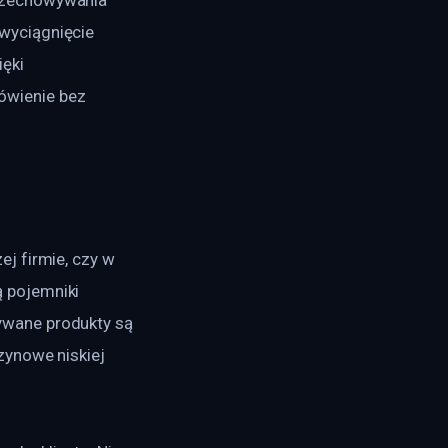
wyciągnięcie 
ęki 
wienie bez 
j firmie, czy w 
 pojemniki 
wane produkty są 
zynowe niskiej 