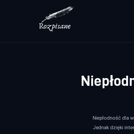
Lifestyle
Zdrowie
Uroda
Dom i ogród
Więcej
Niepłod
Niepłodność dla wi
Jednak dzięki int