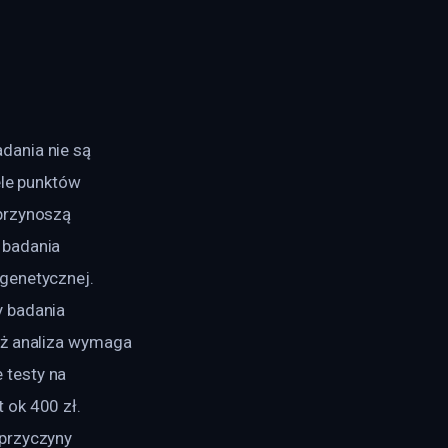
dania nie są 
ele punktów 
przynoszą 
 badania 
genetycznej. 
 badania 
iż analiza wymaga 
testy na 
 ok 400 zł. 
przyczyny 