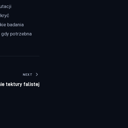
tacji 
kryć 
kie badania 
, gdy potrzebna 
NEXT
e tektury falistej