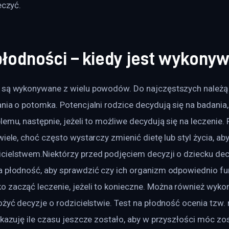
eczyć.
płodności – kiedy jest wykony
 są wykonywane z wielu powodów. Do najczęstszych należą d
nia o potomka. Potencjalni rodzice decydują się na badania,
lemu, następnie, jeżeli to możliwe decydują się na leczenie. 
wiele, choć często wystarczy zmienić dietę lub styl życia, ab
cielstwem.Niektórzy przed podjęciem decyzji o dziecku decy
a płodność, aby sprawdzić czy ich organizm odpowiednio fun
 zacząć leczenie, jeżeli to konieczne. Można również wykona
ożyć decyzje o rodzicielstwie. Test na płodność ocenia tzw.
skazuję ile czasu jeszcze zostało, aby w przyszłości móc z