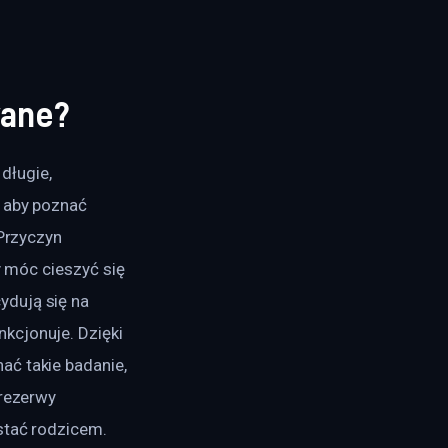
wane?
ługie, 
 aby poznać 
Przyczyn 
y móc cieszyć się 
dują się na 
kcjonuje. Dzięki 
ć takie badanie, 
 rezerwy 
ostać rodzicem.