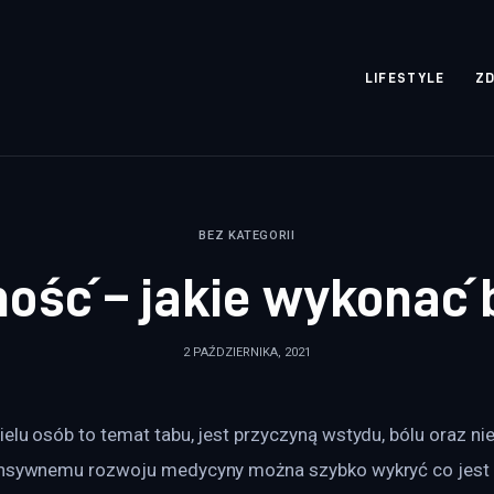
rozpisane.pl
LIFESTYLE
Z
BEZ KATEGORII
ność – jakie wykonać 
2 PAŹDZIERNIKA, 2021
elu osób to temat tabu, jest przyczyną wstydu, bólu oraz nie
ensywnemu rozwoju medycyny można szybko wykryć co jest p