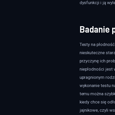
dysfunkcji i ją wyl
Badanie 
Testy na płodność
nieskuteczne stara
przyczynę ich prob
niepłodności jest 
upragnionym rodzi
wykonanie testu n
temu można szybko
kiedy chce się odł
jajnikowe, czyli w