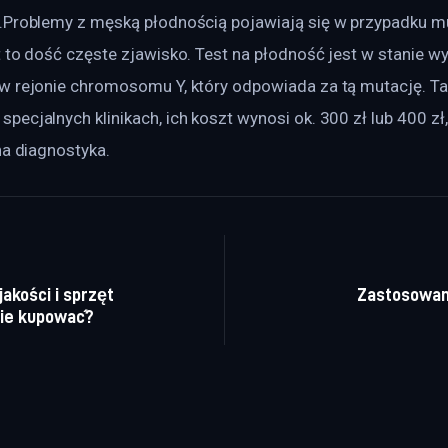
.Problemy z męską płodnością pojawiają się w przypadku mu
 to dość częste zjawisko. Test na płodność jest w stanie wy
w rejonie chromosomu Y, który odpowiada za tą mutację. Ta
ecjalnych klinikach, ich koszt wynosi ok. 300 zł lub 400 zł
na diagnostyka.
a wpisu
akości i sprzęt
Zastosowani
ie kupować?