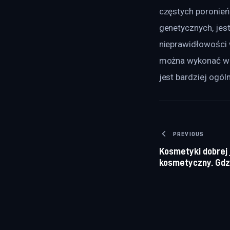
częstych poronień
genetycznych, jest
nieprawidłowości 
można wykonać w sp
jest bardziej ogól
Nawigacj
PREVIOUS
Kosmetyki dobrej j
kosmetyczny. Gdz