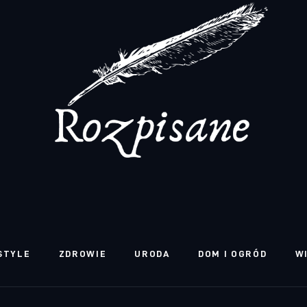
STYLE
ZDROWIE
URODA
DOM I OGRÓD
W