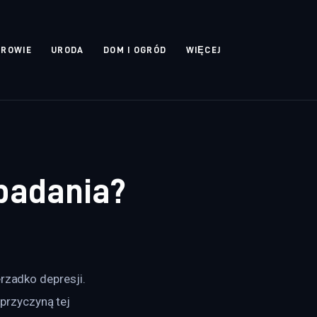
DROWIE
URODA
DOM I OGRÓD
WIĘCEJ
badania?
rzadko depresji. 
rzyczyną tej 