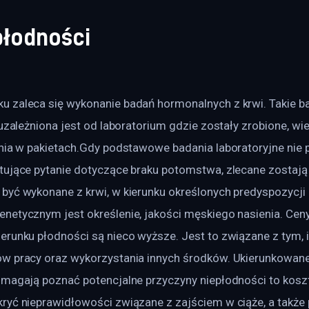
płodności
 zaleca się wykonanie badań hormonalnych z krwi. Takie ba
 uzależniona jest od laboratorium gdzie zostały zrobione, wi
ania w pakietach.Gdy podstawowe badania laboratoryjne nie 
tujące pytanie dotyczące braku potomstwa, zlecane zostają
być wykonane z krwi, w kierunku określonych predyspozycji 
netycznym jest określenie, jakości męskiego nasienia. Ceny
erunku płodności są nieco wyższe. Jest to związane z tym, 
w pracy oraz wykorzystania innych środków. Ukierunkowane 
omagają poznać potencjalne przyczyny niepłodności to koszt
ryć nieprawidłowości związane z zajściem w ciąże, a także 