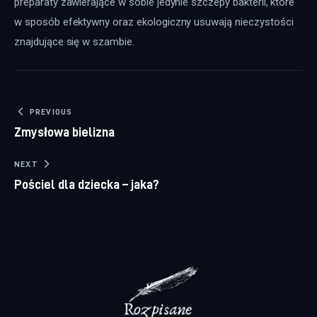
preparaty zawierające w sobie jedynie szczepy bakterii, które 
w sposób efektywny oraz ekologiczny usuwają nieczystości 
znajdujące się w szambie.
Nawigacja wpisu
PREVIOUS
Zmysłowa bielizna
NEXT
Pościel dla dziecka – jaka?