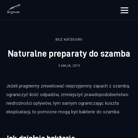
rozpisane.pl
BEZ KATEGORII
Lifestyle
Naturalne preparaty do szamba
Zdrowie
5 MAJA, 2019
Uroda
Jeżeli pragniemy zniwelować nieprzyjemny zapach z szamba, 
Dom i ogród
ograniczyć ilość odpadów, zmniejszyć prawdopodobieństwo 
Więcej
niedrożności opływów, tym samym ograniczając koszta 
eksploatacji, to pomocne mogą być bakterie do szamba.