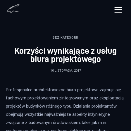
rozpisane.pl
BEZ KATEGORII
Lifestyle
Korzyści wynikające z usług
Zdrowie
biura projektowego
Uroda
10 LISTOPADA, 2017
Dom i ogród
Profesjonalne architektoniczne biuro projektowe zajmuje się 
Więcej
fachowym projektowaniem zintegrowanym oraz eksploatacją 
projektów budynków różnego typu. Działania projektantów 
obejmują wszystkie najważniejsze aspekty inżynieryjne 
związane z budowanym środowiskiem, takie jak m.in. 
systemy mechaniczne, systemy elektryczne, systemy 