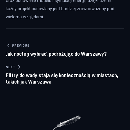
oraz budowanie modelu i symulacji energii, dzięki czemu 
każdy projekt budowlany jest bardziej zrównoważony pod 
wieloma względami.
Nawigacja wpisu
PREVIOUS
Jak nocleg wybrać, podróżując do Warszawy?
NEXT
Filtry do wody stają się koniecznością w miastach,
takich jak Warszawa