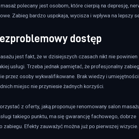
masaż polecany jest osobom, które cierpią na depresję, ner
ękowe. Zabieg bardzo uspokaja, wycisza i wpływa na lepszy s
 bezproblemowy dostęp
ażu jest fakt, że w dzisiejszych czasach nikt nie powinien
kiej usługi. Trzeba jednak pamiętać, że profesjonalny zabie
e przez osoby wykwalifikowane. Brak wiedzy i umiejętnośc
nich miejsc nie przyniesie żadnych korzyści.
korzystać z oferty, jaką proponuje renomowany salon masaż
usługi takiego punktu, ma się gwarancję fachowego, dobrze 
zabiegu. Efekty zauważyć można już po pierwszej wizycie.