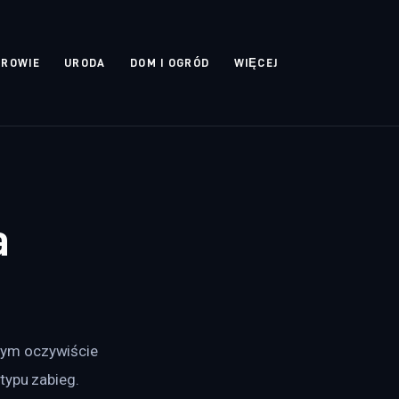
DROWIE
URODA
DOM I OGRÓD
WIĘCEJ
a
tym oczywiście 
typu zabieg. 