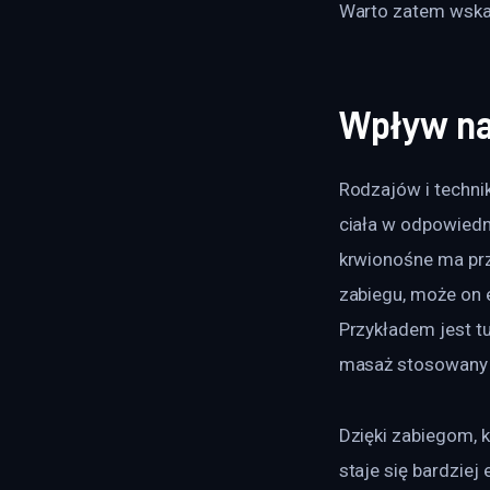
Warto zatem wska
Wpływ na
Rodzajów i techni
ciała w odpowiedn
krwionośne ma prz
zabiegu, może on 
Przykładem jest t
masaż stosowany je
Dzięki zabiegom, 
staje się bardzie