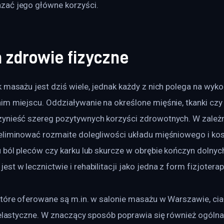
zać jego główne korzyści.
 zdrowie fizyczne
k masażu jest dziś wiele, jednak każdy z nich polega na wyk
im miejscu. Oddziaływanie na określone mięśnie, tkanki czy
ynieść szereg pozytywnych korzyści zdrowotnych. W zależn
eliminować rozmaite dolegliwości układu mięśniowego i k
u ból pleców czy karku lub skurcze w obrębie kończyn dolnyc
st w lecznictwie i rehabilitacji jako jedna z form fizjoterapi
które oferowane są m.in. w salonie masażu w Warszawie, cia
j elastyczne. W znaczący sposób poprawia się również ogólna