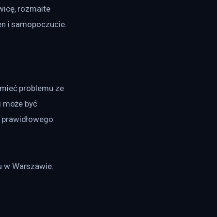
wicę, rozmaite 
en i samopoczucie.
 mieć problemu ze 
g może być 
i prawidłowego 
u w Warszawie. 