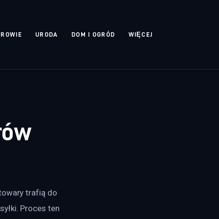
DROWIE
URODA
DOM I OGRÓD
WIĘCEJ
rów
owary trafią do 
yłki. Proces ten 