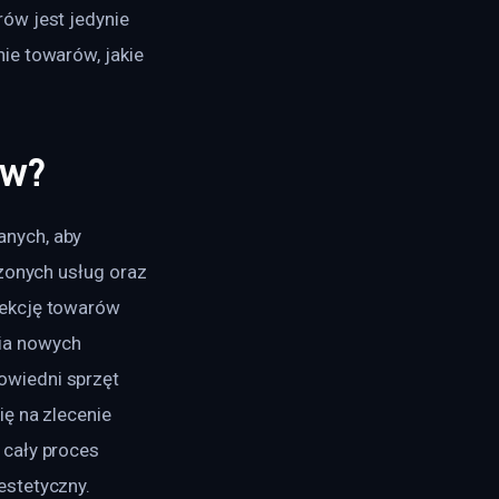
ów jest jedynie 
ie towarów, jakie 
ów?
nych, aby 
zonych usług oraz 
fekcję towarów 
ia nowych 
wiedni sprzęt 
ę na zlecenie 
cały proces 
estetyczny.