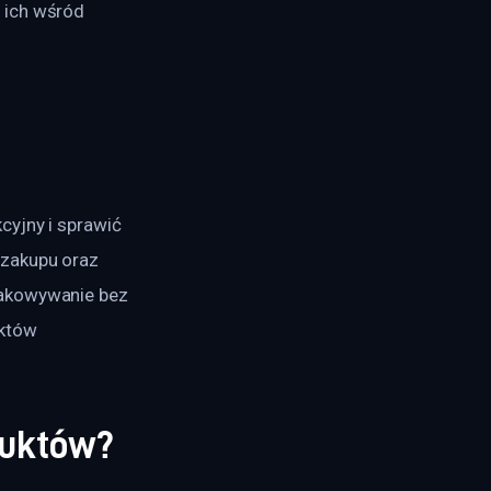
 ich wśród 
yjny i sprawić 
zakupu oraz 
pakowywanie bez 
któw 
duktów?