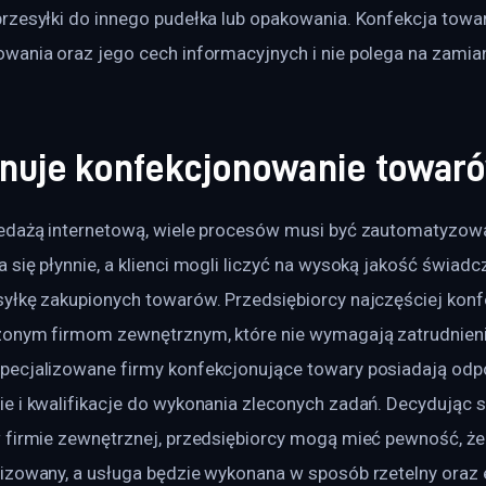
rzesyłki do innego pudełka lub opakowania. Konfekcja towar
wania oraz jego cech informacyjnych i nie polega na zamian
nuje konfekcjonowanie towar
edażą internetową, wiele procesów musi być zautomatyzowa
się płynnie, a klienci mogli liczyć na wysoką jakość świadc
yłkę zakupionych towarów. Przedsiębiorcy najczęściej kon
zonym firmom zewnętrznym, które nie wymagają zatrudnien
ecjalizowane firmy konfekcjonujące towary posiadają odpo
 i kwalifikacje do wykonania zleconych zadań. Decydując si
 firmie zewnętrznej, przedsiębiorcy mogą mieć pewność, że 
izowany, a usługa będzie wykonana w sposób rzetelny oraz 