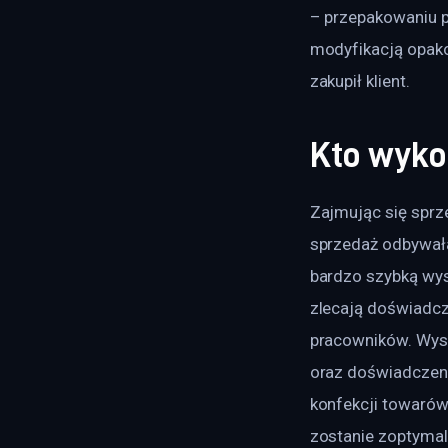
– przepakowaniu p
modyfikacją opako
zakupił klient.
Kto wyko
Zajmując się sprz
sprzedaż odbywała 
bardzo szybką wys
zlecają doświadc
pracowników. Wysp
oraz doświadczenie
konfekcji towarów
zostanie zoptymal