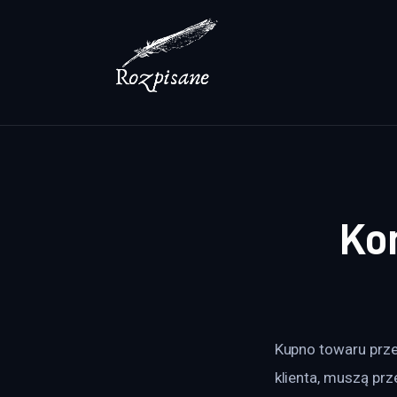
Lifestyle
Zdrowie
Uroda
Dom i ogród
Więcej
Ko
Kupno towaru przez
klienta, muszą pr