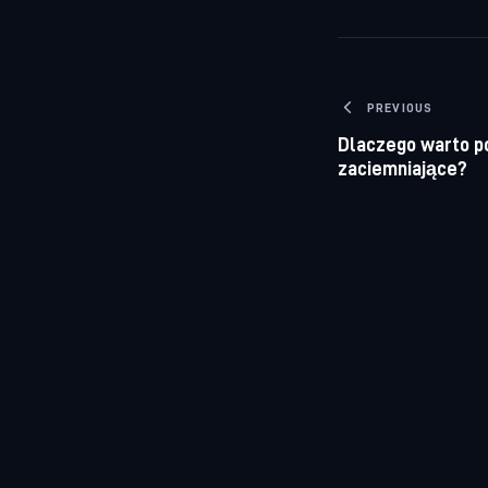
Nawigacj
PREVIOUS
Dlaczego warto p
zaciemniające?