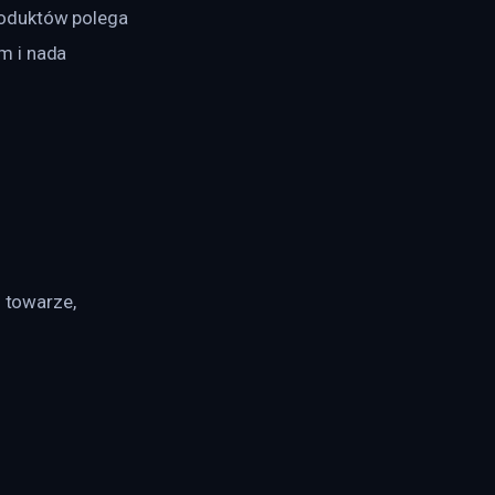
oduktów polega 
m i nada 
o towarze,