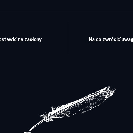
a wpisu
ostawić na zasłony
Na co zwrócić uwa