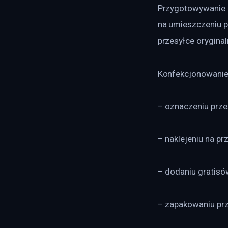
Przygotowywanie p
na umieszczeniu p
przesyłce orygina
Konfekcjonowanie
– oznaczeniu prze
– naklejeniu na pr
– dodaniu gratisó
– zapakowaniu przes