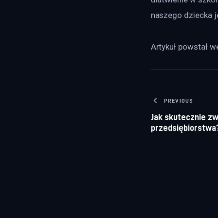
naszego dziecka j
Artykuł powstał we
Nawigacj
PREVIOUS
Jak skutecznie z
przedsiębiorstwa