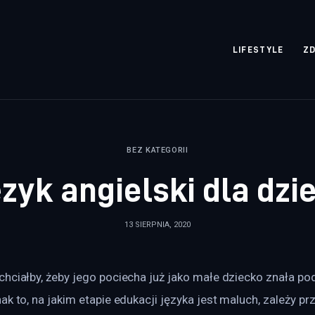
rozpisane.pl
LIFESTYLE
Z
BEZ KATEGORII
ęzyk angielski dla dzie
13 SIERPNIA, 2020
chciałby, żeby jego pociecha już jako małe dziecko znała po
ak to, na jakim etapie edukacji języka jest maluch, zależy p