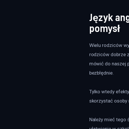
Język ang
pomysł
Wielu rodziców wyc
rodziców dobrze z
mówić do naszej p
bezbłędnie.
Tylko wtedy efekt
skorzystać osoby 
Należy mieć tego 
ułatwienie w szkol