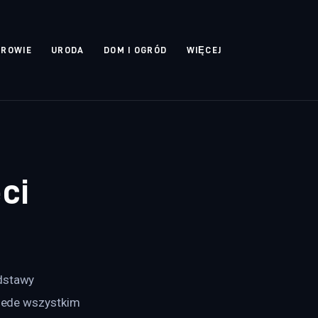
DROWIE
URODA
DOM I OGRÓD
WIĘCEJ
ci
dstawy 
rzede wszystkim 