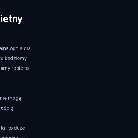
ietny
lna opcja dla 
że będziemy 
emy robić to 
 nie mogą 
ością.
at to duże 
tawowej dla 