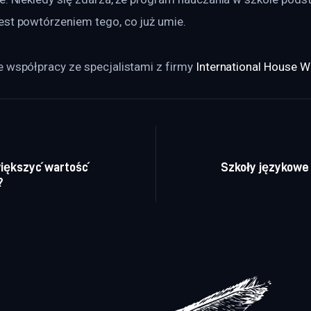
est powtórzeniem tego, co już umie.
 współpracy ze specjalistami z firmy 
International House 
a wpisu
większyć wartość
Szkoły językowe
?