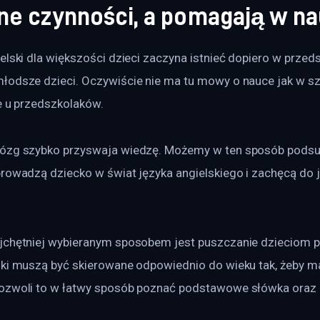
ne czynności, a pomagają w n
elski dla większości dzieci zaczyna istnieć dopiero w przeds
łodsze dzieci. Oczywiście nie ma tu mowy o nauce jak w sz
e u przedszkolaków.
mózg szybko przyswaja wiedzę. Możemy w ten sposób pods
prowadzą dziecko w świat języka angielskiego i zachęcą do 
jchętniej wybieranym sposobem jest puszczanie dzieciom p
nki muszą być skierowane odpowiednio do wieku tak, żeby ma
ozwoli to w łatwy sposób poznać podstawowe słówka oraz u