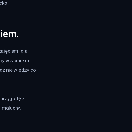
cko.
kiem.
ajęciami dla 
my w stanie im 
dź nie wiedzy co 
 przygodę z 
 maluchy, 