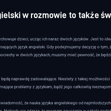
ielski w rozmowie to także św
howuje dzieci, ucząc ich naraz dwóch języków. Jest to idea
nających język angielski. Gdy podejmujemy decyzję o tym, 
ociechy w dwóch językach, musimy mieć pewność, że będzi
y będą naprawdę zadowalające. Niestety z takiej możliwości
mające problemy z językiem, bądź jego całkowitą nieznajom
świadomość, że nauka języka angielskiego od najmłodszych l
e. Niekiedy się zdarza, że program nauczania w szkole pods