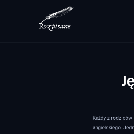
Lifestyle
Zdrowie
Uroda
Dom i ogród
Więcej
J
Każdy z rodziców 
angielskiego. Jedn