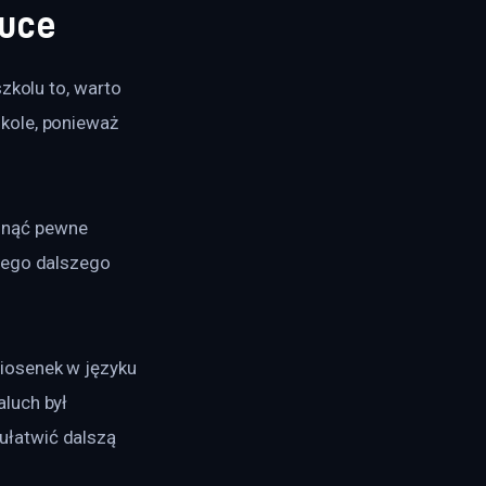
auce
zkolu to, warto 
kole, ponieważ 
unąć pewne 
jego dalszego 
iosenek w języku 
luch był 
łatwić dalszą 