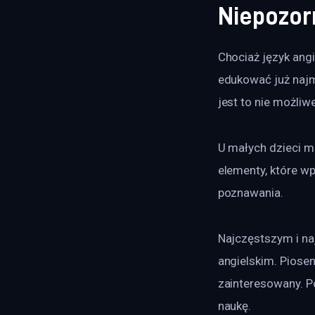
Niepozor
Chociaż język angi
edukować już najm
jest to nie możliw
U małych dzieci 
elementy, które w
poznawania.
Najczęstszym i na
angielskim. Piose
zainteresowany. P
naukę.