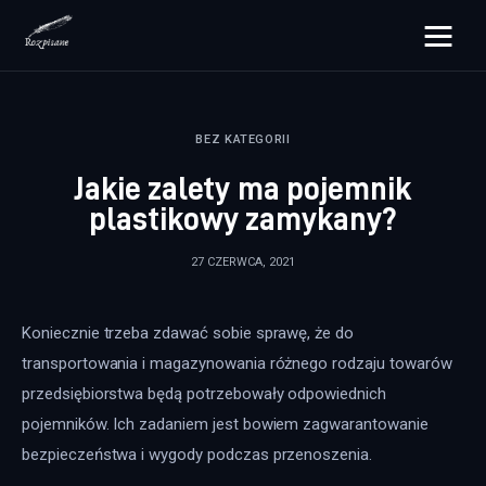
rozpisane.pl
BEZ KATEGORII
Lifestyle
Jakie zalety ma pojemnik
Zdrowie
plastikowy zamykany?
Uroda
27 CZERWCA, 2021
Dom i ogród
Koniecznie trzeba zdawać sobie sprawę, że do 
Więcej
transportowania i magazynowania różnego rodzaju towarów 
przedsiębiorstwa będą potrzebowały odpowiednich 
pojemników. Ich zadaniem jest bowiem zagwarantowanie 
bezpieczeństwa i wygody podczas przenoszenia.