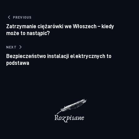
Nawigacja wpisu
PREVIOUS
Zatrzymanie ciężarówki we Włoszech – kiedy
może to nastąpić?
NEXT
Bezpieczeństwo instalacji elektrycznych to
podstawa