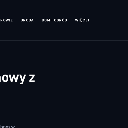
DROWIE
URODA
DOM I OGRÓD
WIĘCEJ
mowy z
obom w 