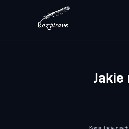
Lifestyle
Zdrowie
Uroda
Dom i ogród
Więcej
Jakie
Konsultacje psych