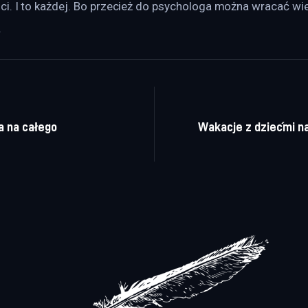
i. I to każdej. Bo przecież do psychologa można wracać wiel
.
a wpisu
a na całego
Wakacje z dziećmi n