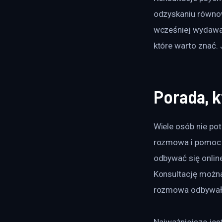
odzyskaniu równow
wcześniej wydawało
które warto znać. 
Porada, 
Wiele osób nie po
rozmowa i pomoc 
odbywać się onlin
Konsultację można
rozmowa odbywała
Najważniejsze jest