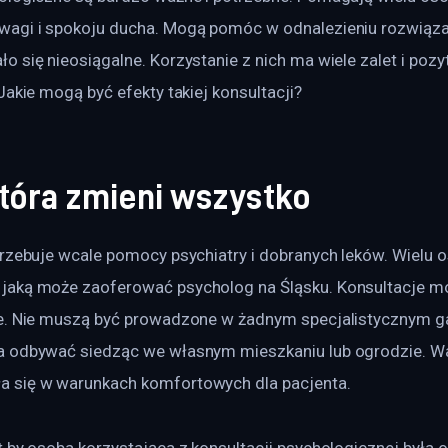
agi i spokoju ducha. Mogą pomóc w odnalezieniu rozwiązan
 się nieosiągalne. Korzystanie z nich ma wiele zalet i poz
Jakie mogą być efekty takiej konsultacji?
która zmieni wszystko
trzebuje wcale pomocy psychiatry i dobranych leków. Wielu
jaką może zaoferować psycholog na Śląsku. Konsultacje m
e. Nie muszą być prowadzone w żadnym specjalistycznym ga
 odbywać siedząc we własnym mieszkaniu lub ogrodzie. Waż
 się w warunkach komfortowych dla pacjenta.
 by osoba korzystająca z konsultacji psychologicznej była o