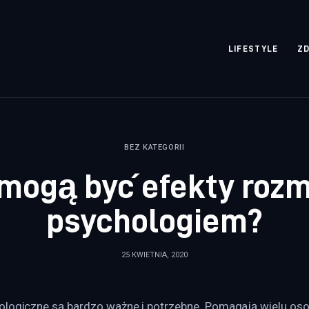
rozpisane.pl
LIFESTYLE
Z
BEZ KATEGORII
 mogą być efekty roz
psychologiem?
25 KWIETNIA, 2020
ologiczne są bardzo ważne i potrzebne. Pomagają wielu os