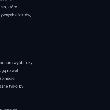
ia, które 
ytywnych efektów, 
 osobom wystarczy 
ogą nawet 
binecie. 
ne tylko, by 
twarta na 