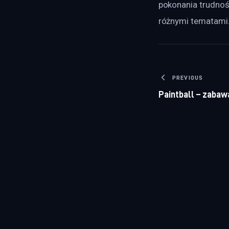
pokonania trudnośc
różnymi tematami
Nawigacj
PREVIOUS
Paintball – zabaw