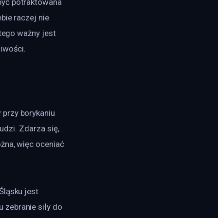
być potraktowana 
bie raczej nie 
tego ważny jest 
liwości.
przy borykaniu 
udzi. Zdarza się, 
żna, więc oceniać 
ląsku jest 
zebranie siły do 