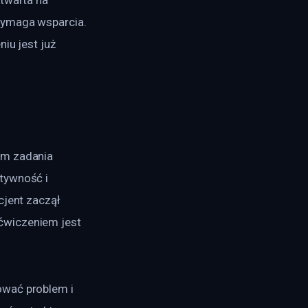
wymaga wsparcia. 
iu jest już 
om zadania 
tywność i 
cjent zaczął 
ćwiczeniem jest 
ować problem i 