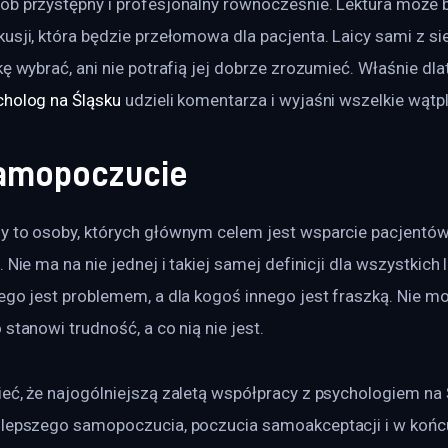
ób przystępny i profesjonalny równocześnie. Lektura może 
usji, która będzie przełomowa dla pacjenta. Laicy sami z sie
kę wybrać, ani nie potrafią jej dobrze zrozumieć. Właśnie dla
cholog na Śląsku
 udzieli komentarza i wyjaśni wszelkie wątp
amopoczucie
y to osoby, których głównym celem jest wsparcie pacjentów 
 Nie ma na nie jednej i takiej samej definicji dla wszystkich l
ego jest problemem, a dla kogoś innego jest fraszką. Nie mo
 stanowi trudność, a co nią nie jest.
eć, że najogólniejszą zaletą współpracy z psychologiem na Ś
 lepszego samopoczucia, poczucia samoakceptacji i w końcu 