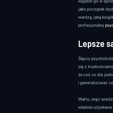
wyjaśni go w spos
jako początek dysk
wiedzą, jaką książ
profesjonalny 
psy
Lepsze s
Śląscy psycholodz
się z trudnościami.
że coś co dla jedn
i generalizować co
Warto, więc wiedzi
właśnie uzyskanie