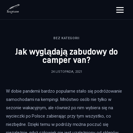
rozpisane.pl
BEZ KATEGORII
Lifestyle
Jak wyglądają zabudowy do
Zdrowie
camper van?
Uroda
24 LISTOPADA, 2021
Dom i ogród
W dobie pandemii bardzo popularne stało się podróżowanie 
Więcej
samochodami na kempingi. Mnóstwo osób nie tylko w 
sezonie wakacyjnym, ale również po nim wybiera się na 
wycieczki po Polsce zabierając przy tym wszystko, co 
niezbędne. Dzięki temu w podróży można poczuć się 
niezależnie, gdyż człowiek nie jest uzależniony od sklepów, 