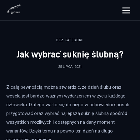
rozpisane.pl
BEZ KATEGORII
Lifestyle
Jak wybrać suknię ślubną?
Zdrowie
25 LIPCA, 2021
Uroda
Z całą pewnością można stwierdzić, że dzień ślubu oraz 
Dom i ogród
wesela jest bardzo ważnym wydarzeniem w życiu każdego 
Więcej
człowieka. Dlatego warto się do niego w odpowiedni sposób 
przygotować oraz wybrać najlepszą suknię ślubną spośród 
wszystkich możliwych i dostępnych na dany moment 
wariantów. Dzięki temu na pewno ten dzień na długo 
pozostanie w pamięci.