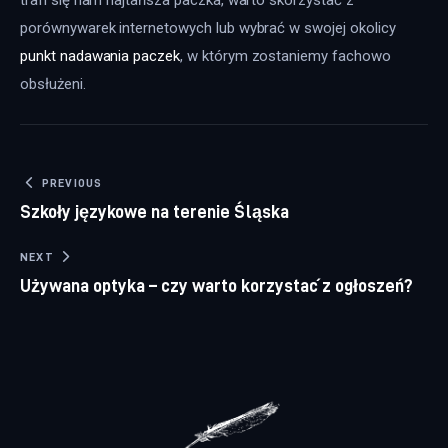
trafi się nam najtańsza paczka, warto skorzystać z 
porównywarek internetowych lub wybrać w swojej okolicy 
punkt nadawania paczek
, w którym zostaniemy fachowo 
obsłużeni.
Nawigacja wpisu
PREVIOUS
Szkoły językowe na terenie Śląska
NEXT
Używana optyka – czy warto korzystać z ogłoszeń?