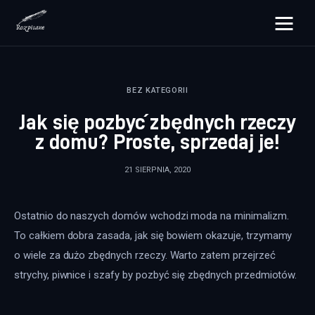
rozpisane.pl
BEZ KATEGORII
Lifestyle
Jak się pozbyć zbędnych rzeczy
Zdrowie
z domu? Proste, sprzedaj je!
Uroda
21 SIERPNIA, 2020
Dom i ogród
Ostatnio do naszych domów wchodzi moda na minimalizm. 
Więcej
To całkiem dobra zasada, jak się bowiem okazuje, trzymamy 
o wiele za dużo zbędnych rzeczy. Warto zatem przejrzeć 
strychy, piwnice i szafy by pozbyć się zbędnych przedmiotów.