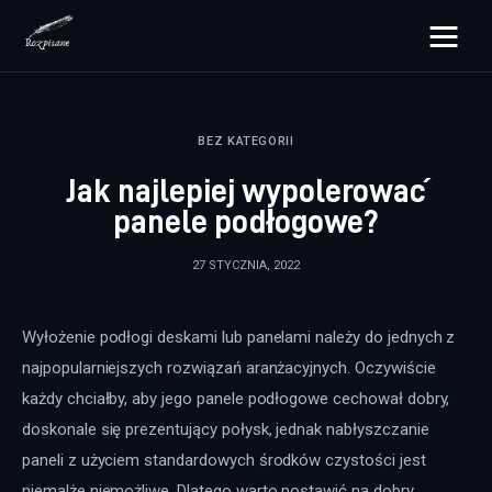
rozpisane.pl
BEZ KATEGORII
Lifestyle
Jak najlepiej wypolerować
Zdrowie
panele podłogowe?
Uroda
27 STYCZNIA, 2022
Dom i ogród
Wyłożenie podłogi deskami lub panelami należy do jednych z 
Więcej
najpopularniejszych rozwiązań aranżacyjnych. Oczywiście 
każdy chciałby, aby jego panele podłogowe cechował dobry, 
doskonale się prezentujący połysk, jednak nabłyszczanie 
paneli z użyciem standardowych środków czystości jest 
niemalże niemożliwe. Dlatego warto postawić na dobry 