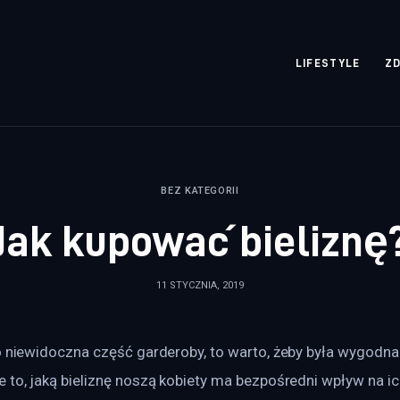
rozpisane.pl
LIFESTYLE
Z
BEZ KATEGORII
Jak kupować bieliznę
11 STYCZNIA, 2019
o niewidoczna część garderoby, to warto, żeby była wygodna i
e to, jaką bieliznę noszą kobiety ma bezpośredni wpływ na 