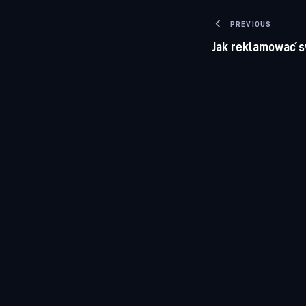
Nawigacj
PREVIOUS
Jak reklamować sw