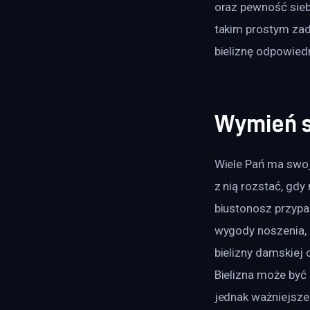
oraz pewność siebi
takim prostym zad
bieliznę odpowied
Wymień s
Wiele Pań ma swoje
z nią rozstać, gdy 
biustonosz przypa
wygody noszenia, 
bielizny damskiej 
Bielizna może być
jednak ważniejsze 