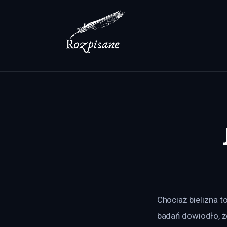
Lifestyle
Zdrowie
Uroda
Dom i ogród
Więcej
Chociaż bielizna t
badań dowiodło, ż