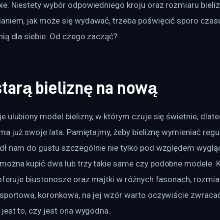
e. Niestety wybór odpowiedniego kroju oraz rozmiaru bielizn
aniem, jak może się wydawać, trzeba poświęcić sporo czasu
nią dla siebie. Od czego zacząć?
tarą bieliznę na nową
 ulubiony model bielizny, w którym czuje się świetnie, dlate
ma już swoje lata. Pamiętajmy, żeby bieliznę wymieniać regula
dł nam do gustu szczególnie nie tylko pod względem wygląd
można kupić dwa lub trzy takie same czy podobne modele. 
oferuje biustonosze oraz majtki w różnych fasonach, rozmiar
 sportowa, koronkowa, na jej wzór warto oczywiście zwracać
jest to, czy jest ona wygodna.