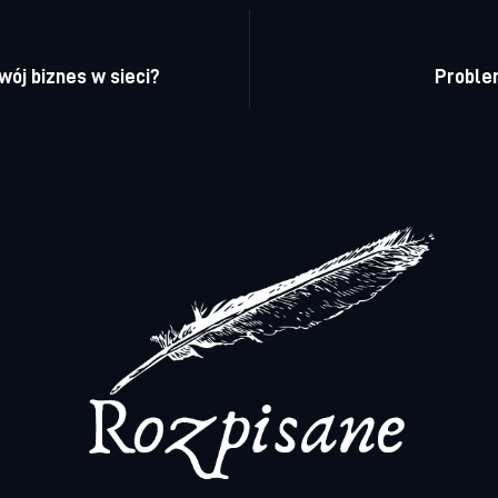
a wpisu
ój biznes w sieci?
Proble