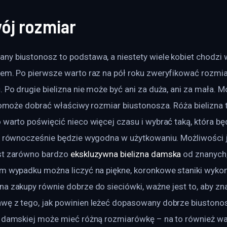
ój rozmiar
y biustonosz to podstawa, a niestety wiele kobiet chodzi w
em. Po pierwsze warto raz na pół roku zweryfikować rozmiar
 Po drugie bielizna nie może być ani za duża, ani za mała. M
 pomoże dobrać właściwy rozmiar biustonosza. Róża bielizna
 warto poświęcić nieco więcej czasu i wybrać taką, która b
e równocześnie będzie wygodna w użytkowaniu. Możliwości je
st zarówno bardzo 
ekskluzywna bielizna damska
 od znanych
ym wypadku można liczyć na piękne, koronkowe staniki wykon
a zakupy równie dobrze do sieciówki, ważne jest to, aby zna
wę z tego, jak powinien leżeć dopasowany dobrze biustonos
y damskiej może mieć różną rozmiarówkę – na to również wa