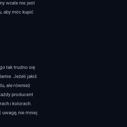
y wcale nie jest 
, aby móc kupić 
go tak trudno się 
rnie. Jeżeli jakiś 
u, ale również 
Każdy producent 
ach i kolorach. 
 uwagę, nie mniej 