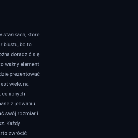
 stanikach, które 
 biustu, bo to 
ożna doradzić się 
 to ważny element 
ędzie prezentować 
st wiele, na 
, cenionych 
ane z jedwabiu. 
ć swój rozmiar i 
z. Każdy 
rto zwrócić 