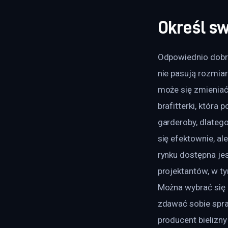
Określ sw
Odpowiednio dobran
nie pasują rozmiar
może się zmieniać.
brafitterki, która
garderoby, dlatego
się efektownie, al
rynku dostępna je
projektantów, w t
Można wybrać się n
zdawać sobie spra
producent bielizn