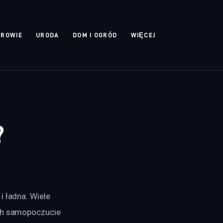
DROWIE
URODA
DOM I OGRÓD
WIĘCEJ
?
 ładna. Wiele 
ich samopoczucie 