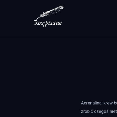
Lifestyle
Zdrowie
Uroda
Dom i ogród
Więcej
Adrenalina, krew b
zrobić czegoś nie