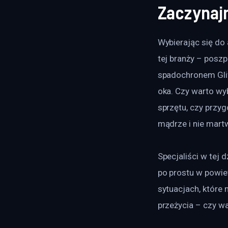
Zaczynaj
Wybierając się do 
tej branży – posz
spadochronem Gliw
oka. Czy warto wy
sprzętu, czy przyg
mądrze i nie martw
Specjaliści w tej 
po prostu w powie
sytuacjach, które
przeżycia – czy 