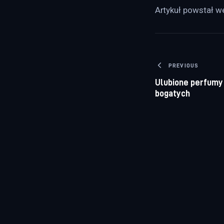
Artykuł powstał we
Nawigacj
PREVIOUS
Ulubione perfumy 
bogatych