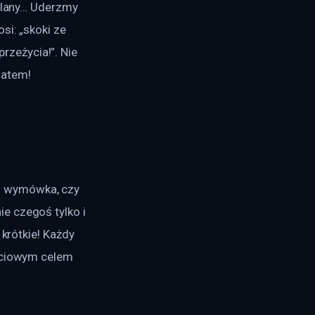
 plany… Uderzmy 
si: „skoki ze 
zeżycia!”. Nie 
zatem!
ś wymówka, czy 
e czegoś tylko i 
krótkie! Każdy 
yciowym celem 