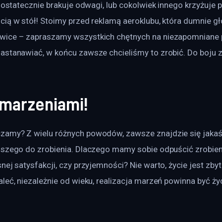
a ostatecznie brakuje odwagi, lub cokolwiek innego krzyżuje
ią w stół! Stoimy przed reklamą aeroklubu, która dumnie gło
ice – zapraszamy wszystkich chętnych na niezapomniane pr
astanawiać, w końcu zawsze chcieliśmy to zrobić. Do boju 
 marzeniami!
zamy? Z wielu różnych powodów, zawsze znajdzie się jaka
jszego do zrobienia. Dlaczego mamy sobie odpuścić zrobieni
nej satysfakcji, czy przyjemności? Nie warto, życie jest zbyt 
aleć, niezależnie od wieku, realizacja marzeń powinna być ż