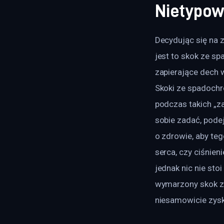
Nietypow
Decydując się na 
jest to skok ze sp
zapierające dech w
Skoki ze spadochr
podczas takich „z
sobie zadać, pode
o zdrowie, aby te
serca, czy ciśnien
jednak nic nie st
wymarzony skok ze
niesamowicie zys