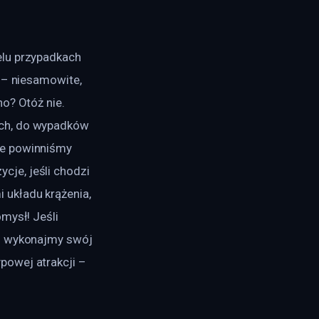
elu przypadkach 
 – niesamowite, 
o? Otóż nie. 
ych, do wypadków 
re powinniśmy 
je, jeśli chodzi 
układu krążenia, 
mysł! Jeśli 
 i wykonajmy swój 
owej atrakcji – 