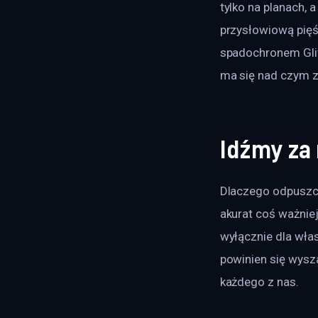
tylko na planach, 
przysłowiową pięśc
spadochronem Gliw
ma się nad czym z
Idźmy za
Dlaczego odpuszc
akurat coś ważnie
wyłącznie dla włas
powinien się wysz
każdego z nas.