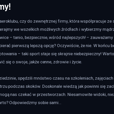
my!
aeroklubu, czy do zewnętrznej firmy, która współpracuje ze 
perajmy we wszelkich możliwych źródłach i wybierzmy mądrz
ice – tanio, bezpiecznie, wśród najlepszych! – zauważamy 
bierać pierwszą lepszą opcję? Oczywiście, że nie. W końcu 
otowania – taki sport staje się skrajnie niebezpieczny! Wart
ić się o swoje, jakże cenne, zdrowie i życie.
dziedzinie, spędzili mnóstwo czasu na szkoleniach, zajęciach
trzu podczas skoków. Doskonale wiedzą jak powinni się za
 mogą nas czekać w przestworzach. Niesamowite widoki, ni
warto? Odpowiedzmy sobie sami…