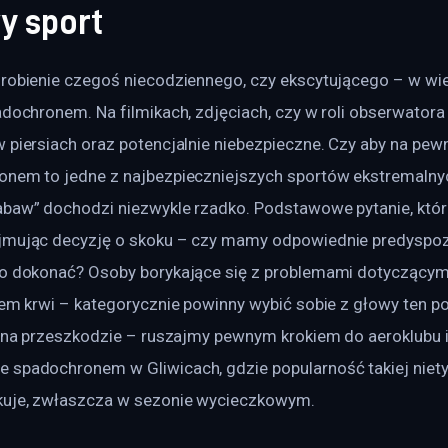
y sport
zrobienie czegoś niecodziennego, czy ekscytującego – w wi
adochronem. Na filmikach, zdjęciach, czy w roli obserwatora
 piersiach oraz potencjalnie niebezpieczne. Czy aby na pewn
onem to jedne z najbezpieczniejszych sportów ekstremaln
abaw” dochodzi niezwykle rzadko. Podstawowe pytanie, któ
jmując decyzję o skoku – czy mamy odpowiednie predyspozyc
go dokonać? Osoby borykające się z problemami dotyczącymi 
iem krwi – kategorycznie powinny wybić sobie z głowy ten po
oi na przeszkodzie – ruszajmy pewnym krokiem do aeroklubu
 spadochronem w Gliwicach, gdzie popularność takiej nietyp
kuje, zwłaszcza w sezonie wycieczkowym.