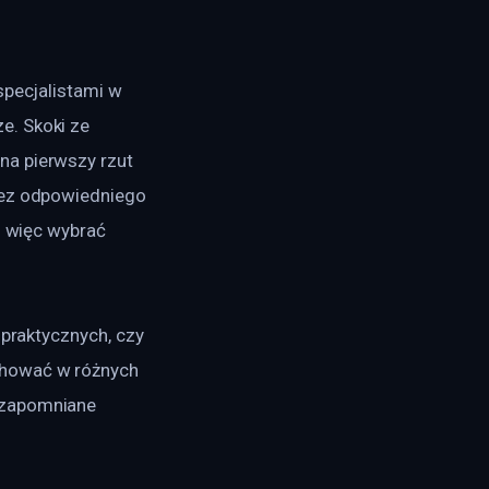
specjalistami w 
e. Skoki ze 
na pierwszy rzut 
bez odpowiedniego 
o więc wybrać 
 praktycznych, czy 
chować w różnych 
ezapomniane 