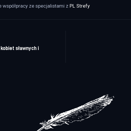
 współpracy ze specjalistami z 
PL Strefy
a wpisu
kobiet sławnych i