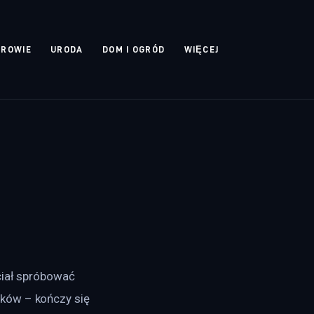
DROWIE
URODA
DOM I OGRÓD
WIĘCEJ
!
ciał spróbować 
ków – kończy się 