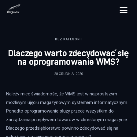
rozpisane.pl
BEZ KATEGORII
Lifestyle
Dlaczego warto zdecydować się
Zdrowie
na oprogramowanie WMS?
Uroda
28 GRUDNIA, 2020
Dom i ogród
Należy mieć świadomość, że WMS jest w najprostszym 
Więcej
możliwym ujęciu magazynowym systemem informatycznym. 
Ponadto oprogramowanie służy przede wszystkim do 
zarządzania przepływem towarów w określonym magazynie. 
Dlaczego przedsiębiorstwo powinno zdecydować się na 
wdrożenie omawianego oprogramowania?