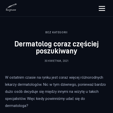
rozpisane.pl
BEZ KATEGORII
Lifestyle
Dermatolog coraz częściej
Zdrowie
poszukiwany
Uroda
30 KWIETNIA, 2021
Dom i ogród
W ostatnim czasie na rynku jest coraz więcej różnorodnych 
Więcej
lekarzy dermatologów. Nic w tym dziwnego, ponieważ bardzo 
dużo osób decyduje się między innymi na wizytę u takich 
specjalistów. Więc kiedy powinniśmy udać się do 
dermatologa?