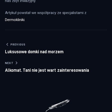
nas zbyt inwazyjny.
Artykuł powstał we współpracy ze specjalistami z 
Dermokliniki
.
Nawigacja wpisu
PREVIOUS
Luksusowe domki nad morzem
NEXT
Alkomat. Tani nie jest wart zainteresowania