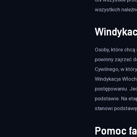
wszystkich należn
Windykac
Osoby, które chcą 
powinny zajrzeć d
Cywilnego, w który
Windykacja Włochy
postępowaniu. Jedy
podstawie. Na eta
stanowi podstawę 
Pomoc f