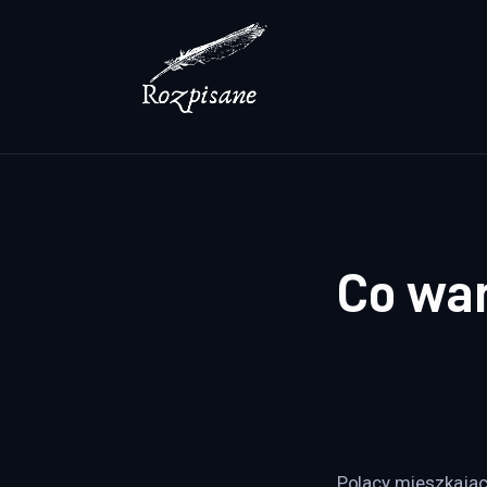
Lifestyle
Zdrowie
Uroda
Dom i ogród
Więcej
Co war
Polacy mieszkając