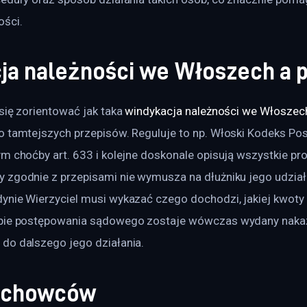
ości.
ja należności we Włoszech a p
się zorientować jak taka 
windykacja należności we Włoszec
o tamtejszych przepisów. Reguluje to np. Włoski Kodeks Po
m choćby art. 633 i kolejne doskonale opisują wszystkie pro
 zgodnie z przepisami nie wymusza na dłużniku jego udział
nie Wierzyciel musi wykazać czego dochodzi, jakiej kwoty o
pie postępowania sądowego zostaje wówczas wydany nakaz 
do dalszego jego działania.
achowców