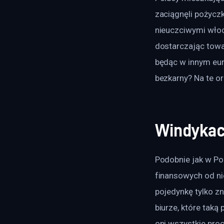
zaciągnęli pożyczk
nieuczciwymi włoch
dostarczając towa
będąc w innym eur
bezkarny? Na te or
Windykac
Podobnie jak w Po
finansowych od ni
pojedynkę tylko z
biurze, które taką 
oni wszystkie pro