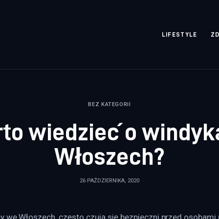
rozpisane.pl
LIFESTYLE
Z
BEZ KATEGORII
to wiedzieć o windyk
Włoszech?
26 PAŹDZIERNIKA, 2020
y we Włoszech, często czują się bezpieczni przed osobami u