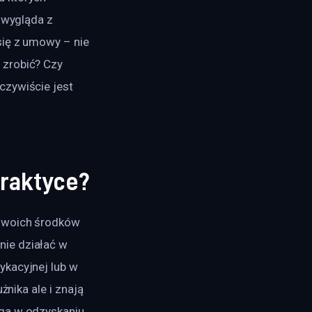
 wygląda z 
się z umowy – nie 
 zrobić? Czy 
czywiście jest 
praktyce?
 swoich środków 
ie działać w 
ykacyjnej lub w 
żnika ale i znają 
ga w odzyskaniu 