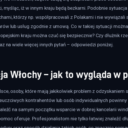
i, myśląc, iż w innym kraju będą bezkarni. Podobnie sytuacja
ami, którzy np. współpracowali z Polakami i nie wywiązali 
rów lub usług zgodnie z umową. Co w takiej sytuacji można
opejskim kraju można czuć się bezpiecznie? Czy dłużnik rze
az na wiele więcej innych pytań – odpowiedzi poniżej.
ja Włochy – jak to wygląda w 
lsce, osoby, które mają jakikolwiek problem z odzyskaniem
euczciwych kontrahentów lub osób indywidualnych powinny n
naleźć na samym początku wsparcie w dobrej kancelarii wind
pomoc oferuje. Profesjonalistom nie tylko łatwiej znaleźć dłu
cedury oraz sposób działania takich osób, co znacznie poma