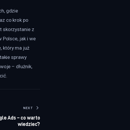
h, gdzie 
az co krok po 
 skorzystanie z 
 Polsce, jak i we 
 który ma już 
takie sprawy 
woje – dłużnik, 
cić.
NEXT
le Ads – co warto
wiedzieć?