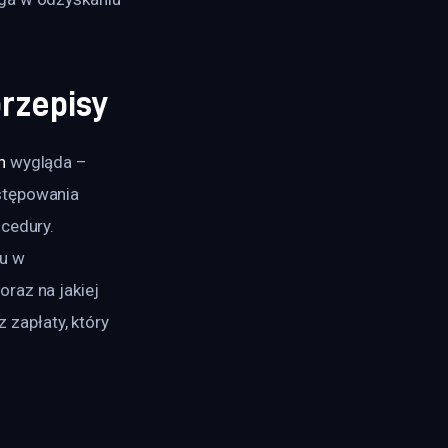
rzepisy
h
 wygląda – 
stępowania 
cedury. 
u w 
raz na jakiej 
zapłaty, który 