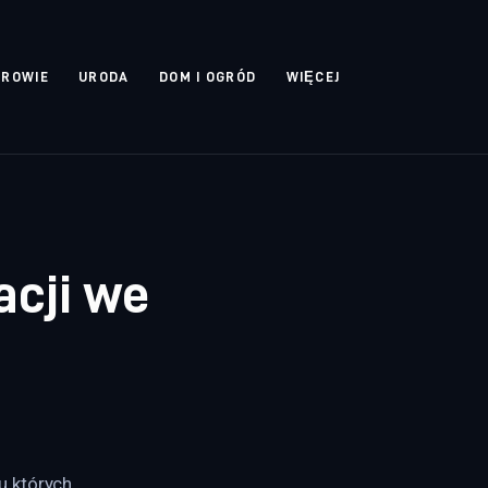
DROWIE
URODA
DOM I OGRÓD
WIĘCEJ
acji we
 których 