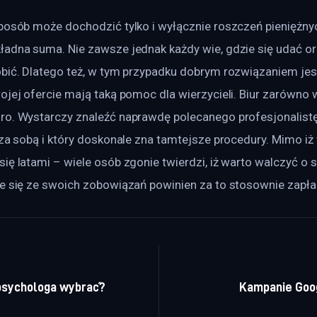
posób może dochodzić tylko i wyłącznie roszczeń pieniężnyc
ładna suma. Nie zawsze jednak każdy wie, gdzie się udać or
obić. Dlatego też, w tym przypadku dobrym rozwiązaniem jest
ojej ofercie mają taką pomoc dla wierzycieli. Biur zarówno w
ro. Wystarczy znaleźć naprawdę polecanego profesjonalistę,
 za sobą i który doskonale zna tamtejsze procedury. Mimo iż 
ię latami – wiele osób zgonie twierdzi, iż warto walczyć o s
je się ze swoich zobowiązań powinien za to stosownie zapła
a wpisu
 psychologa wybrać?
Kampanie Goog