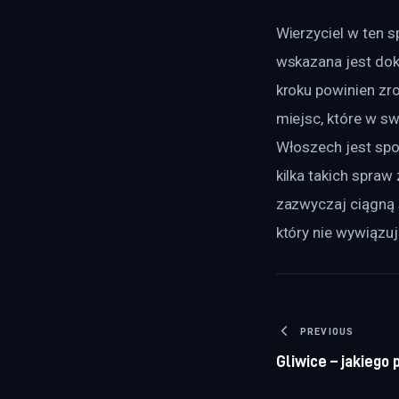
Wierzyciel w ten s
wskazana jest dok
kroku powinien zr
miejsc, które w sw
Włoszech jest spo
kilka takich spraw
zazwyczaj ciągną s
który nie wywiązu
Nawigacj
PREVIOUS
Gliwice – jakiego