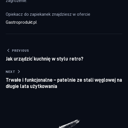
zagrożenie.
Opiekacz do zapiekanek znajdziesz w ofercie 
Gastroprodukt.pl
.
Nawigacja wpisu
PREVIOUS
Jak urządzić kuchnię w stylu retro?
NEXT
Trwałe i funkcjonalne – patelnie ze stali węglowej na
długie lata użytkowania