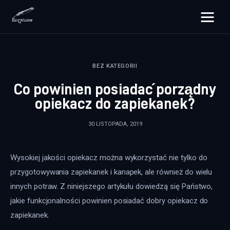
rozpisane.pl
BEZ KATEGORII
Lifestyle
Co powinien posiadać porządny
Zdrowie
opiekacz do zapiekanek?
Uroda
30 LISTOPADA, 2019
Dom i ogród
Wysokiej jakości opiekacz można wykorzystać nie tylko do 
Więcej
przygotowywania zapiekanek i kanapek, ale również do wielu 
innych potraw. Z niniejszego artykułu dowiedzą się Państwo, 
jakie funkcjonalności powinien posiadać dobry opiekacz do 
zapiekanek.