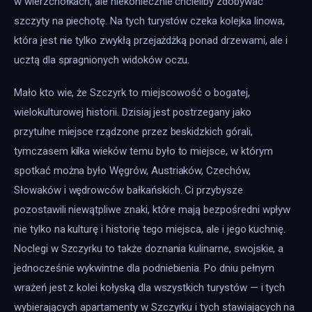
w wierzchołkach, ale niekoniecznie chcieliby zdobywać 
szczyty na piechotę. Na tych turystów czeka kolejka linowa, 
która jest nie tylko zwykłą przejażdżką ponad drzewami, ale i 
ucztą dla spragnionych widoków oczu.
Mało kto wie, że Szczyrk to miejscowość o bogatej, 
wielokulturowej historii. Dzisiaj jest postrzegany jako 
przytulne miejsce rządzone przez beskidzkich górali, 
tymczasem kilka wieków temu było to miejsce, w którym 
spotkać można było Węgrów, Austriaków, Czechów, 
Słowaków i wędrowców bałkańskich. Ci przybysze 
pozostawili niewątpliwe znaki, które mają bezpośredni wpływ 
nie tylko na kulturę i historię tego miejsca, ale i jego kuchnię. 
Noclegi w Szczyrku to także doznania kulinarne, swojskie, a 
jednocześnie wykwintne dla podniebienia. Po dniu pełnym 
wrażeń jest z kolei kołyską dla wszystkich turystów — i tych 
wybierających apartamenty w Szczyrku i tych stawiających na 