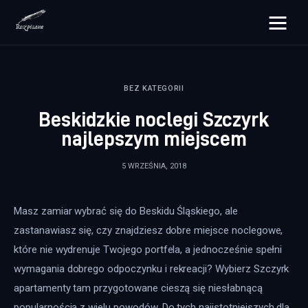
rozpisane.pl
BEZ KATEGORII
Lifestyle
Beskidzkie noclegi Szczyrk
Zdrowie
najlepszym miejscem
Uroda
5 WRZEŚNIA, 2018
Dom i ogród
Masz zamiar wybrać się do Beskidu Śląskiego, ale 
Więcej
zastanawiasz się, czy znajdziesz dobre miejsce noclegowe, 
które nie wydrenuje Twojego portfela, a jednocześnie spełni 
wymagania dobrego odpoczynku i rekreacji? Wybierz Szczyrk 
apartamenty tam przygotowane cieszą się niesłabnącą 
popularnością z wielu powodów. Do tych najistotniejszych dla 