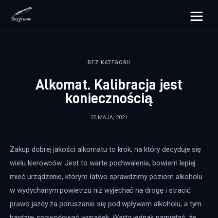
rozpisane.pl
BEZ KATEGORII
Lifestyle
Alkomat. Kalibracja jest
Zdrowie
koniecznością
Uroda
25 MAJA, 2021
Dom i ogród
Zakup dobrej jakości alkomatu to krok, na który decyduje się 
Więcej
wielu kierowców. Jest to warte pochwalenia, bowiem lepiej 
mieć urządzenie, którym łatwo sprawdzimy poziom alkoholu 
w wydychanym powietrzu niż wyjechać na drogę i stracić 
prawo jazdy za poruszanie się pod wpływem alkoholu, a tym 
bardziej spowodować wypadek. Warto jednak pamiętać, że 