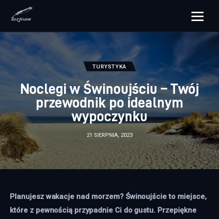
rozpisane.pl
Lifestyle
TURYSTYKA
Noclegi w Świnoujściu – Twój
Zdrowie
przewodnik po idealnym
wypoczynku
Uroda
21 SIERPNIA, 2023
Dom i ogród
Więcej
Planujesz wakacje nad morzem? Świnoujście to miejsce, 
które z pewnością przypadnie Ci do gustu. Przepiękne 