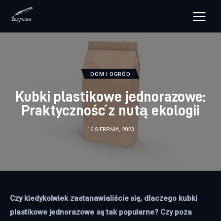
rozpisane.pl
Lifestyle
DOM I OGRÓD
Zdrowie
Kubki plastikowe jednorazowe:
Praktyczność z nutą ekologii
Uroda
16 SIERPNIA, 2023
Dom i ogród
Więcej
Czy kiedykolwiek zastanawialiście się, dlaczego kubki 
plastikowe jednorazowe są tak popularne? Czy poza 