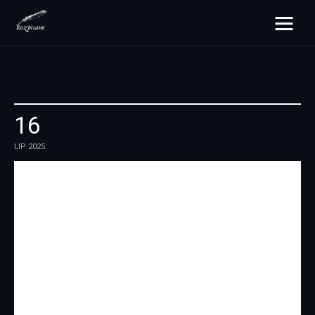
rozpisane.pl
Lifestyle
16
Zdrowie
LIP 2025
Uroda
Dom i ogród
Więcej