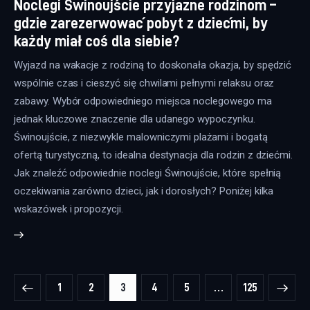
Noclegi Świnoujście przyjazne rodzinom –
gdzie zarezerwować pobyt z dziećmi, by
każdy miał coś dla siebie?
Wyjazd na wakacje z rodziną to doskonała okazja, by spędzić
wspólnie czas i cieszyć się chwilami pełnymi relaksu oraz
zabawy. Wybór odpowiedniego miejsca noclegowego ma
jednak kluczowe znaczenie dla udanego wypoczynku.
Świnoujście, z niezwykle malowniczymi plażami i bogatą
ofertą turystyczną, to idealna destynacja dla rodzin z dziećmi.
Jak znaleźć odpowiednie noclegi Świnoujście, które spełnią
oczekiwania zarówno dzieci, jak i dorosłych? Poniżej kilka
wskazówek i propozycji.
Stronicowanie wpisów
PAGE
1
PAGE
2
PAGE
3
PAGE
4
PAGE
5
>
…
PAGE
125