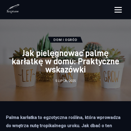
rozpisane.pl
Lifestyle
DOM I OGRÓD
Jak pielęgnować palmę
Zdrowie
karłatkę w domu: Praktyczne
wskazówki
Uroda
5 LIPCA, 2025
Dom i ogród
Więcej
Palma karłatka to egzotyczna roślina, która wprowadza 
do wnętrza nutę tropikalnego uroku. Jak dbać o ten 