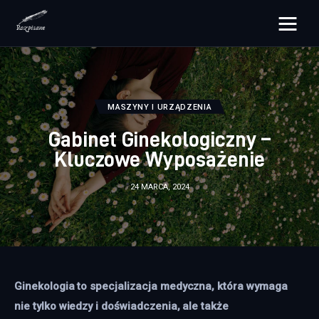
rozpisane.pl
Lifestyle
MASZYNY I URZĄDZENIA
Zdrowie
Gabinet Ginekologiczny –
Kluczowe Wyposażenie
Uroda
24 MARCA, 2024
Dom i ogród
Więcej
Ginekologia to specjalizacja medyczna, która wymaga 
nie tylko wiedzy i doświadczenia, ale także 