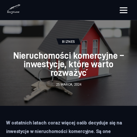
rozpisane.pl
Lifestyle
BIZNES
Nieruchomości komercyjne –
Zdrowie
inwestycje, które warto
rozważyć
Uroda
25 MARCA, 2024
Dom i ogród
Więcej
W ostatnich latach coraz więcej osób decyduje się na 
inwestycje w nieruchomości komercyjne. Są one 