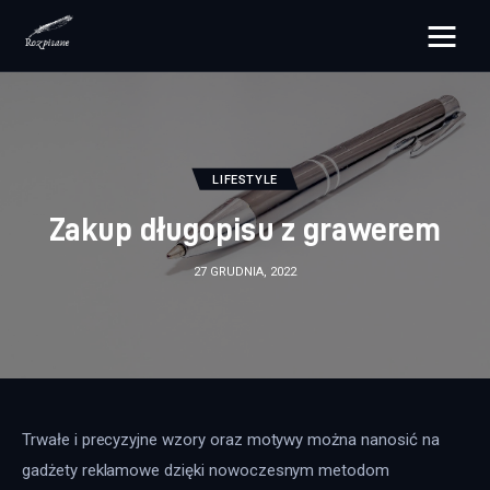
rozpisane.pl
Lifestyle
LIFESTYLE
Zdrowie
Zakup długopisu z grawerem
Uroda
27 GRUDNIA, 2022
Dom i ogród
Więcej
Trwałe i precyzyjne wzory oraz motywy można nanosić na 
gadżety reklamowe dzięki nowoczesnym metodom 