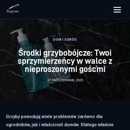
rozpisane.pl
Lifestyle
DOM I OGRÓD
Środki grzybobójcze: Twoi
Zdrowie
sprzymierzeńcy w walce z
nieproszonymi gośćmi
Uroda
27 PAŹDZIERNIKA, 2023
Dom i ogród
Więcej
Grzyby powodują wiele problemów zarówno dla 
ogrodników, jak i właścicieli domów. Dlatego właśnie 