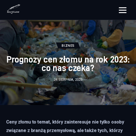
rozpisane.pl
Lifestyle
BIZNES
Zdrowie
Prognozy cen złomu na rok 2023:
co nas czeka?
Uroda
24 SIERPNIA, 2023
Dom i ogród
Więcej
Ceny złomu to temat, który zainteresuje nie tylko osoby 
związane z branżą przemysłową, ale także tych, którzy 