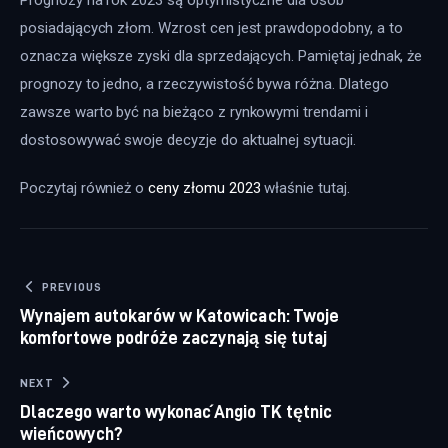
Prognozy na rok 2023 są optymistyczne dla osób 
posiadających złom. Wzrost cen jest prawdopodobny, a to 
oznacza większe zyski dla sprzedających. Pamiętaj jednak, że 
prognozy to jedno, a rzeczywistość bywa różna. Dlatego 
zawsze warto być na bieżąco z rynkowymi trendami i 
dostosowywać swoje decyzje do aktualnej sytuacji.
Poczytaj również o 
ceny złomu 2023
 właśnie tutaj. 
Nawigacja wpisu
PREVIOUS
Wynajem autokarów w Katowicach: Twoje
komfortowe podróże zaczynają się tutaj
NEXT
Dlaczego warto wykonać Angio TK tętnic
wieńcowych?