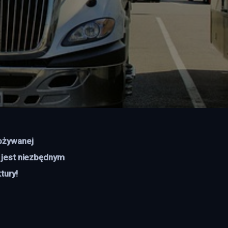
ożywanej 
 jest niezbędnym 
ury! 