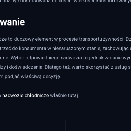
 ona być dostosowana do ilości i wielkości transportowany
wanie
ze to kluczowy element w procesie transportu żywności. Dzi
trzeć do konsumenta w nienaruszonym stanie, zachowując 
tne. Wybór odpowiedniego nadwozia to jednak zadanie wy
y i doświadczenia. Dlatego też, warto skorzystać z usług sp
m podjąć właściwą decyzję.
 
nadwozie chłodnicze
 właśnie tutaj. 
a wpisu