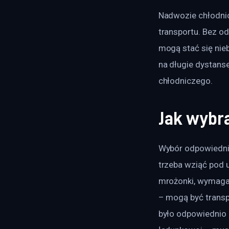
Nadwozie chłodnic
transportu. Bez od
mogą stać się nie
na długie dystans
chłodniczego.
Jak wybr
Wybór odpowiednie
trzeba wziąć pod u
mrożonki, wymagaj
– mogą być transp
było odpowiednio i