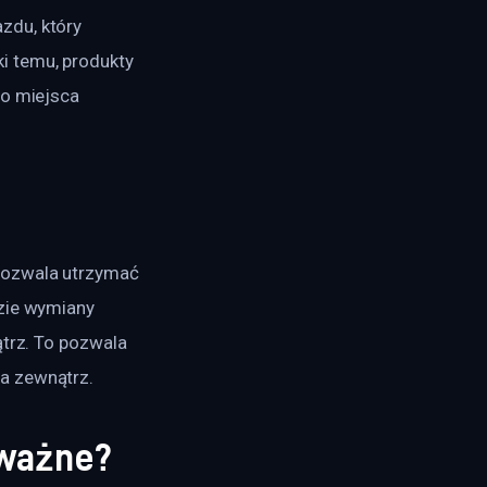
zdu, który 
i temu, produkty 
do miejsca 
pozwala utrzymać 
zie wymiany 
ątrz. To pozwala 
a zewnątrz.
 ważne?