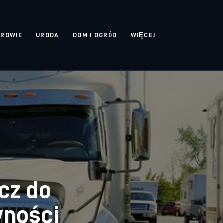
DROWIE
URODA
DOM I OGRÓD
WIĘCEJ
cz do
wności