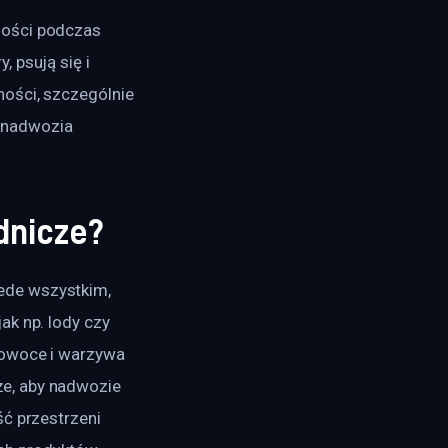
ności podczas 
 psują się i 
ości, szczególnie 
 nadwozia 
dnicze?
ede wszystkim, 
k np. lody czy 
 owoce i warzywa 
e, aby nadwozie 
ć przestrzeni 