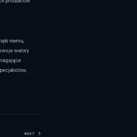
ch produktów.
ęki niemu, 
swoje walory 
magające 
ecjalistów, 
NEXT