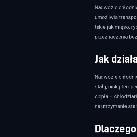
Nadwozie chłodnic
umożliwia transpo
takie jak mięso, r
przeznaczenia bez
Jak dział
Nadwozie chłodnic
stałą, niską temp
ciepła – chłodziar
na utrzymanie sta
Dlaczego