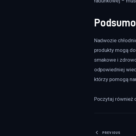
ładunkowej – musi
Podsumo
Nadwozie chłodnic
produkty mogą do
smakowe i zdrowo
odpowiedniej wiedz
którzy pomogą na
Poczytaj również o
Nawigacj
PREVIOUS