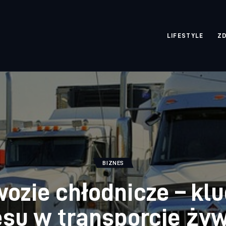
rozpisane.pl
LIFESTYLE
Z
BIZNES
ozie chłodnicze – klu
su w transporcie ży