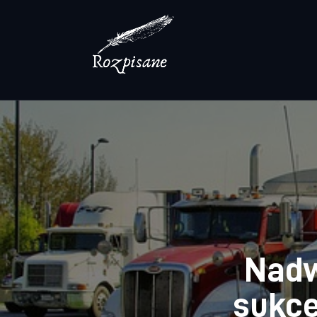
Lifestyle
Zdrowie
Uroda
Dom i ogród
Więcej
Nadw
sukce