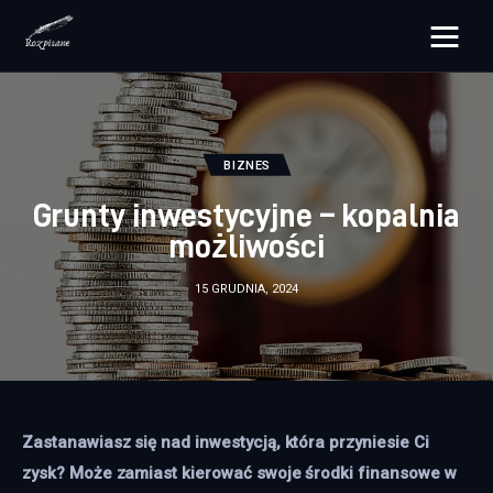
rozpisane.pl
Lifestyle
BIZNES
Zdrowie
Grunty inwestycyjne – kopalnia
możliwości
Uroda
15 GRUDNIA, 2024
Dom i ogród
Więcej
Zastanawiasz się nad inwestycją, która przyniesie Ci 
zysk? Może zamiast kierować swoje środki finansowe w 