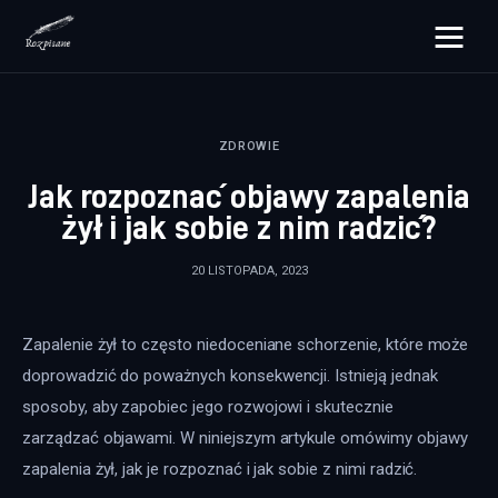
rozpisane.pl
ZDROWIE
Lifestyle
Jak rozpoznać objawy zapalenia
Zdrowie
żył i jak sobie z nim radzić?
Uroda
20 LISTOPADA, 2023
Dom i ogród
Zapalenie żył to często niedoceniane schorzenie, które może 
Więcej
doprowadzić do poważnych konsekwencji. Istnieją jednak 
sposoby, aby zapobiec jego rozwojowi i skutecznie 
zarządzać objawami. W niniejszym artykule omówimy objawy 
zapalenia żył, jak je rozpoznać i jak sobie z nimi radzić.