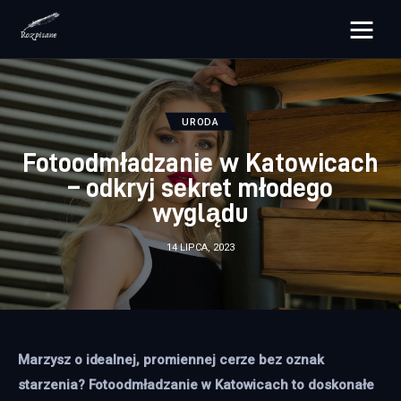
rozpisane.pl
Lifestyle
URODA
Fotoodmładzanie w Katowicach
Zdrowie
– odkryj sekret młodego
wyglądu
Uroda
14 LIPCA, 2023
Dom i ogród
Więcej
Marzysz o idealnej, promiennej cerze bez oznak 
starzenia? Fotoodmładzanie w Katowicach to doskonałe 