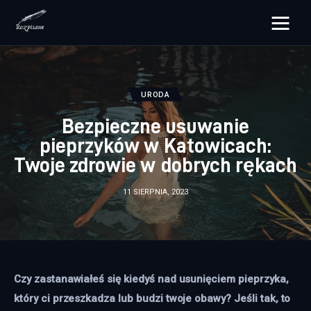
rozpisane.pl
Lifestyle
URODA
Bezpieczne usuwanie
Zdrowie
pieprzyków w Katowicach:
Twoje zdrowie w dobrych rękach
Uroda
11 SIERPNIA, 2023
Dom i ogród
Więcej
Czy zastanawiałeś się kiedyś nad usunięciem pieprzyka, 
który ci przeszkadza lub budzi twoje obawy? Jeśli tak, to 