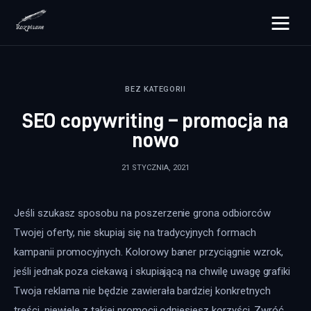
rozpisane.pl
BEZ KATEGORII
Lifestyle
SEO copywriting – promocja na
Zdrowie
nowo
Uroda
21 STYCZNIA, 2021
Dom i ogród
Jeśli szukasz sposobu na poszerzenie grona odbiorców 
Więcej
Twojej oferty, nie skupiaj się na tradycyjnych formach 
kampanii promocyjnych. Kolorowy baner przyciągnie wzrok, 
jeśli jednak poza ciekawą i skupiającą na chwilę uwagę grafiki 
Twoja reklama nie będzie zawierała bardziej konkretnych 
treści, niewiele z takiej promocji odniesiesz korzyści. Zwróć 