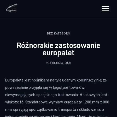
rozpisane.pl
BEZ KATEGORII
Lifestyle
Różnorakie zastosowanie
Zdrowie
europalet
Uroda
23 GRUDNIA, 2020
Dom i ogród
Europaleta jest nośnikiem na tyle udanym konstrukcyjnie, że 
Więcej
powszechnie przyjęła się w logistyce towarów 
niewymagających specjalnego traktowania. A takowych jest 
większość. Standardowe wymiary europalety 1200 mm x 800 
mm sprzyjają uporządkowaniu transportu i składowania, a 
jednocześnie są poręczne i kompaktowe. Mimo, że palety są 