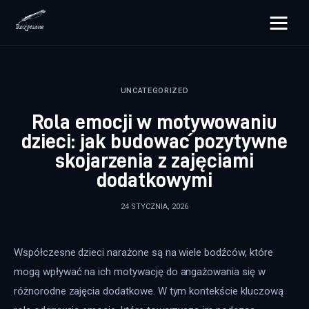
rozpisane.pl
UNCATEGORIZED
Lifestyle
Rola emocji w motywowaniu
Zdrowie
dzieci: jak budować pozytywne
skojarzenia z zajęciami
Uroda
dodatkowymi
Dom i ogród
24 STYCZNIA, 2026
Więcej
Współczesne dzieci narażone są na wiele bodźców, które 
mogą wpływać na ich motywację do angażowania się w 
różnorodne zajęcia dodatkowe. W tym kontekście kluczową 