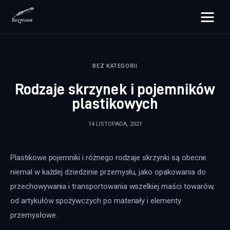
rozpisane.pl
BEZ KATEGORII
Lifestyle
Rodzaje skrzynek i pojemników
Zdrowie
plastikowych
Uroda
14 LISTOPADA, 2021
Dom i ogród
Plastikowe pojemniki i różnego rodzaje skrzynki są obecne 
Więcej
niemal w każdej dziedzinie przemysłu, jako opakowania do 
przechowywania i transportowania wszelkiej maści towarów, 
od artykułów spożywczych po materiały i elementy 
przemysłowe.