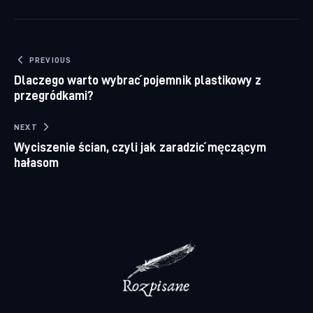
Nawigacja wpisu
PREVIOUS
Dlaczego warto wybrać pojemnik plastikowy z
przegródkami?
NEXT
Wyciszenie ścian, czyli jak zaradzić męczącym
hałasom