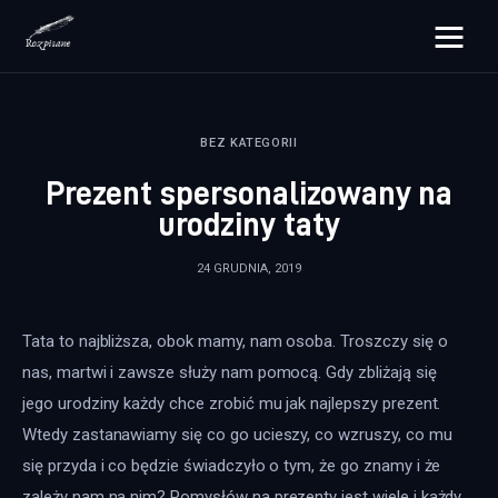
rozpisane.pl
BEZ KATEGORII
Lifestyle
Prezent spersonalizowany na
Zdrowie
urodziny taty
Uroda
24 GRUDNIA, 2019
Dom i ogród
Tata to najbliższa, obok mamy, nam osoba. Troszczy się o 
Więcej
nas, martwi i zawsze służy nam pomocą. Gdy zbliżają się 
jego urodziny każdy chce zrobić mu jak najlepszy prezent. 
Wtedy zastanawiamy się co go ucieszy, co wzruszy, co mu 
się przyda i co będzie świadczyło o tym, że go znamy i że 
zależy nam na nim? Pomysłów na prezenty jest wiele i każdy 