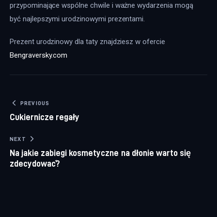
przypominające wspólne chwile i ważne wydarzenia mogą 
być najlepszymi urodzinowymi prezentami.
Prezent urodzinowy dla taty znajdziesz w ofercie 
Bengraversky.com
Nawigacja wpisu
PREVIOUS
Cukiernicze regały
NEXT
Na jakie zabiegi kosmetyczne na dłonie warto się
zdecydować?