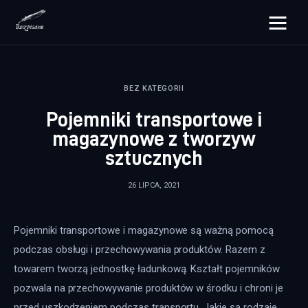
rozpisane.pl
BEZ KATEGORII
Lifestyle
Pojemniki transportowe i
Zdrowie
magazynowe z tworzyw
sztucznych
Uroda
26 LIPCA, 2021
Dom i ogród
Więcej
Pojemniki transportowe i magazynowe są ważną pomocą 
podczas obsługi i przechowywania produktów. Razem z 
towarem tworzą jednostkę ładunkową. Kształt pojemników 
pozwala na przechowywanie produktów w środku i chroni je 
przed uszkodzeniem podczas transportu. Jakie są rodzaje 