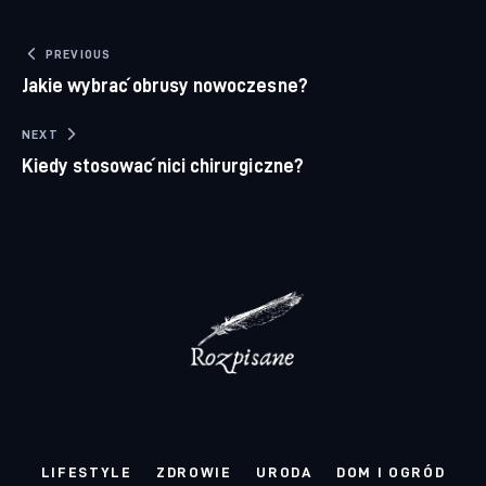
Nawigacja wpisu
PREVIOUS
Jakie wybrać obrusy nowoczesne?
NEXT
Kiedy stosować nici chirurgiczne?
LIFESTYLE
ZDROWIE
URODA
DOM I OGRÓD